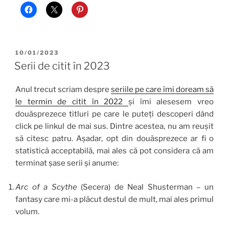
POSTED
10/01/2023
ON
Serii de citit în 2023
Anul trecut scriam despre
seriile pe care îmi doream să
le termin de citit în 2022
și îmi alesesem vreo
douăsprezece titluri pe care le puteți descoperi dând
click pe linkul de mai sus. Dintre acestea, nu am reușit
să citesc patru. Așadar, opt din douăsprezece ar fi o
statistică acceptabilă, mai ales că pot considera că am
terminat șase serii și anume:
Arc
of
a Scythe
(Secera) de Neal Shusterman – un
fantasy care mi-a plăcut destul de mult, mai ales primul
volum.