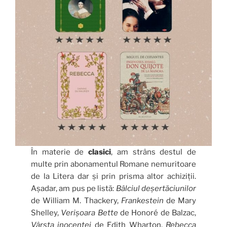
În materie de
clasici
, am strâns destul de
multe prin abonamentul Romane nemuritoare
de la Litera dar și prin prisma altor achiziții.
Așadar, am pus pe listă:
Bâlciul deșertăciunilor
de William M. Thackery,
Frankestein
de Mary
Shelley,
Verișoara Bette
de Honoré de Balzac,
Vârsta inocenței
de Edith Wharton,
Rebecca