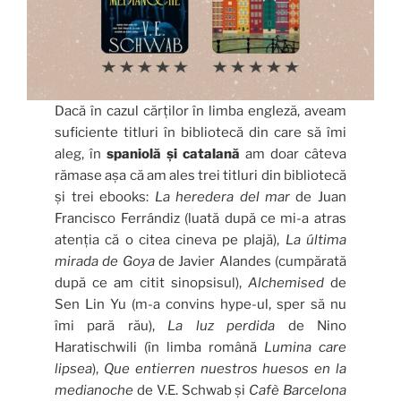
Dacă în cazul cărților în limba engleză, aveam
suficiente titluri în bibliotecă din care să îmi
aleg, în
spaniolă și catalană
am doar câteva
rămase așa că am ales trei titluri din bibliotecă
și trei ebooks:
La heredera del mar
de Juan
Francisco Ferrándiz (luată după ce mi-a atras
atenția că o citea cineva pe plajă),
La última
mirada de Goya
de Javier Alandes (cumpărată
după ce am citit sinopsisul),
Alchemised
de
Sen Lin Yu (m-a convins hype-ul, sper să nu
îmi pară rău),
La luz perdida
de Nino
Haratischwili (în limba română
Lumina care
lipsea
),
Que entierren nuestros huesos en la
medianoche
de V.E. Schwab și
Cafè Barcelona