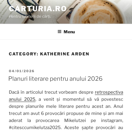
Skip
CĂRTURIA.RO
to
Pentru iubitorii de cărți.
content
Menu
CATEGORY:
KATHERINE ARDEN
POSTED
04/01/2026
ON
Planuri literare pentru anului 2026
Dacă în articolul trecut vorbeam despre
retrospectiva
anului 2025
, a venit și momentul să vă povestesc
despre planurile mele literare pentru acest an. Anul
trecut am avut 6 provocări propuse de mine și am mai
aderat la provocarea Mikelutzei pe instagram,
#citesccumikelutza2025. Aceste șapte provocări au