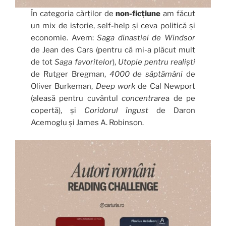
În categoria cărților de
non-ficțiune
am făcut
un mix de istorie, self-help și ceva politică și
economie. Avem:
Saga dinastiei de Windsor
de Jean des Cars (pentru că mi-a plăcut mult
de tot
Saga favoritelor
),
Utopie pentru realiști
de Rutger Bregman,
4000 de săptămâni
de
Oliver Burkeman,
Deep work
de Cal Newport
(aleasă pentru cuvântul
concentrare
a de pe
copertă), și
Coridorul îngust
de Daron
Acemoglu și James A. Robinson.