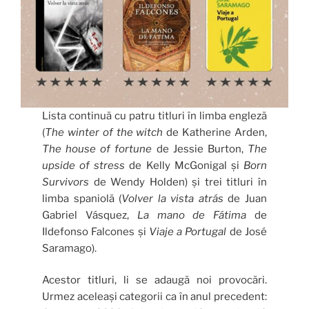
Lista continuă cu patru titluri în limba engleză
(
The winter of the witch
de Katherine Arden,
The house of fortune
de Jessie Burton,
The
upside of stress
de Kelly McGonigal și
Born
Survivors
de Wendy Holden) și trei titluri în
limba spaniolă (
Volver la vista atrás
de Juan
Gabriel Vásquez,
La mano de Fátima
de
Ildefonso Falcones și
Viaje a Portugal
de José
Saramago).
Acestor titluri, li se adaugă noi provocări.
Urmez aceleași categorii ca în anul precedent: