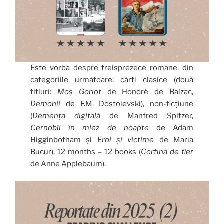
Este vorba despre treisprezece romane, din
categoriile următoare: cărți clasice (două
titluri:
Moș Goriot
de Honoré de Balzac,
Demonii
de F.M. Dostoievski), non-ficțiune
(
Demența digitală
de Manfred Spitzer,
Cernobîl în miez de noapte
de Adam
Higginbotham și
Eroi și victime
de Maria
Bucur), 12 months – 12 books (
Cortina de fier
de Anne Applebaum).