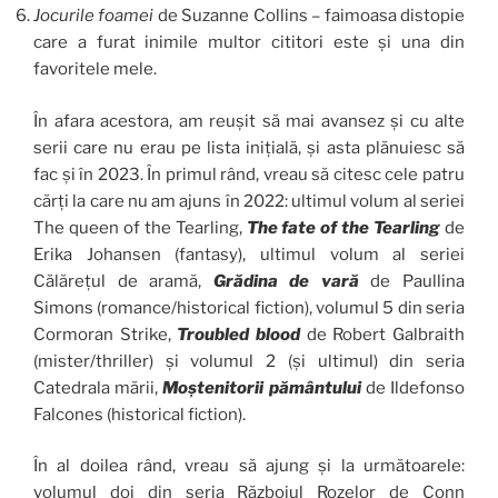
Jocurile
foamei
de Suzanne Collins – faimoasa distopie
care a furat inimile multor cititori este și una din
favoritele mele.
În afara acestora, am reușit să mai avansez și cu alte
serii care nu erau pe lista inițială, și asta plănuiesc să
fac și în 2023. În primul rând, vreau să citesc cele patru
cărți la care nu am ajuns în 2022: ultimul volum al seriei
The queen of the Tearling,
The fate of the Tearling
de
Erika Johansen (fantasy), ultimul volum al seriei
Călărețul de aramă,
Grădina de vară
de Paullina
Simons (romance/historical fiction), volumul 5 din seria
Cormoran Strike,
Troubled blood
de Robert Galbraith
(mister/thriller) și volumul 2 (și ultimul) din seria
Catedrala mării,
Moștenitorii pământului
de Ildefonso
Falcones (historical fiction).
În al doilea rând, vreau să ajung și la următoarele:
volumul doi din seria Războiul Rozelor de Conn