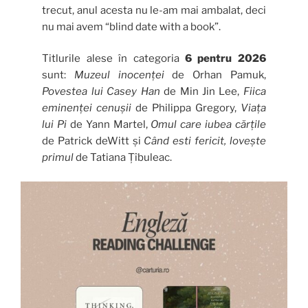
trecut, anul acesta nu le-am mai ambalat, deci
nu mai avem “blind date with a book”.
Titlurile alese în categoria
6 pentru 2026
sunt:
Muzeul inocenței
de Orhan Pamuk,
Povestea lui Casey Han
de Min Jin Lee,
Fiica
eminenței cenușii
de Philippa Gregory,
Viața
lui Pi
de Yann Martel,
Omul care iubea cărțile
de Patrick deWitt și
Când esti fericit, lovește
primul
de Tatiana Țîbuleac.