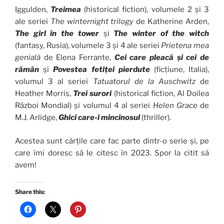
Iggulden,
Treimea
(historical fiction), volumele 2 și 3
ale seriei
The winternight trilogy
de Katherine Arden,
The girl în the tower
și
The winter of the witch
(fantasy, Rusia), volumele 3 și 4 ale seriei
Prietena mea
genială
de Elena Ferrante,
Cei care pleacă și cei de
rămân
și
Povestea fetiței pierdute
(ficțiune, Italia),
volumul 3 al seriei
Tatuatorul de la Auschwitz
de
Heather Morris,
Trei surori
(historical fiction, Al Doilea
Război Mondial) și volumul 4 al seriei
Helen Grace
de
M.J. Arlidge,
Ghici care-i mincinosul
(thriller).
Acestea sunt cărțile care fac parte dintr-o serie și, pe
care îmi doresc să le citesc în 2023. Spor la citit să
avem!
Share this: