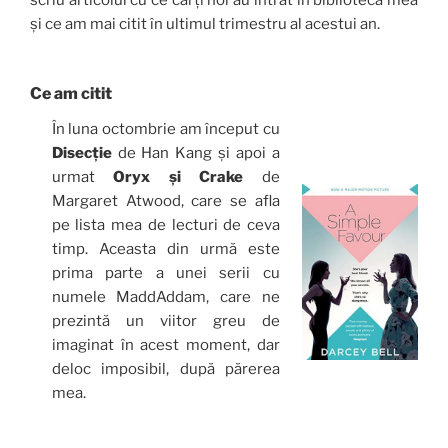
scriu articolul cu ce cărți noi au intrat în biblioteca mea
și ce am mai citit în ultimul trimestru al acestui an.
Ce am citit
În luna octombrie am început cu
Disecție
de Han Kang și apoi a
urmat
Oryx și Crake
de
Margaret Atwood, care se afla
pe lista mea de lecturi de ceva
timp. Aceasta din urmă este
prima parte a unei serii cu
numele MaddAddam, care ne
prezintă un viitor greu de
imaginat în acest moment, dar
deloc imposibil, după părerea
mea.