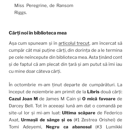
Miss Peregrine, de Ransom
Riggs.
Cărți noi în biblioteca mea
Așa cum spuneam și în
articolul trecut
, am încercat să
cumpăr cât mai puține cărți, din dorința de a le termina
pe cele neîncepute din biblioteca mea. Asta ținând cont
și de faptul că am plecat din țară și am putut să îmi iau
cu mine doar câteva cărți.
În octombrie m-am ținut departe de cumpărături. La
început de noiembrie am primit de la
Libris
două cărți:
Cazul Joan M
de James M Cain și
O mică favoare
de
Darcey Bell. Tot în aceeași lună am dat o comandă pe
site-ul lor și mi-am luat:
Ultima scăpare
de Federico
Axat,
Urmașii de sânge și os
(#1 Zestrea Orishei) de
Tomi Adeyemi,
Negru ca abanosul
(#3 Lumikki