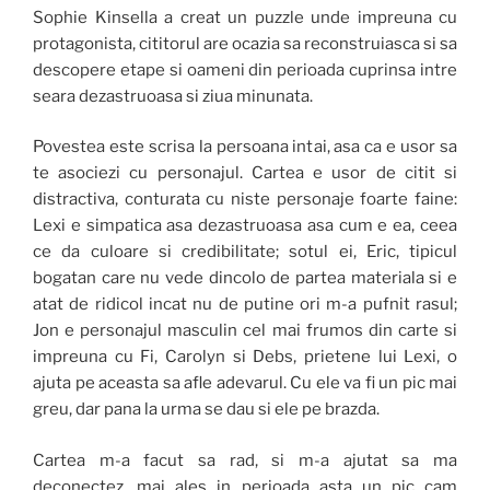
Sophie Kinsella a creat un puzzle unde impreuna cu
protagonista, cititorul are ocazia sa reconstruiasca si sa
descopere etape si oameni din perioada cuprinsa intre
seara dezastruoasa si ziua minunata.
Povestea este scrisa la persoana intai, asa ca e usor sa
te asociezi cu personajul. Cartea e usor de citit si
distractiva, conturata cu niste personaje foarte faine:
Lexi e simpatica asa dezastruoasa asa cum e ea, ceea
ce da culoare si credibilitate; sotul ei, Eric, tipicul
bogatan care nu vede dincolo de partea materiala si e
atat de ridicol incat nu de putine ori m-a pufnit rasul;
Jon e personajul masculin cel mai frumos din carte si
impreuna cu Fi, Carolyn si Debs, prietene lui Lexi, o
ajuta pe aceasta sa afle adevarul. Cu ele va fi un pic mai
greu, dar pana la urma se dau si ele pe brazda.
Cartea m-a facut sa rad, si m-a ajutat sa ma
deconectez, mai ales in perioada asta un pic cam