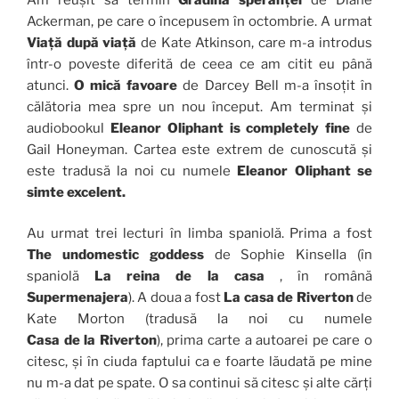
Ackerman, pe care o începusem în octombrie. A urmat
Viață după viață
de Kate Atkinson, care m-a introdus
într-o poveste diferită de ceea ce am citit eu până
atunci.
O mică favoare
de Darcey Bell m-a însoțit în
călătoria mea spre un nou început. Am terminat și
audiobookul
Eleanor Oliphant is completely fine
de
Gail Honeyman. Cartea este extrem de cunoscută și
este tradusă la noi cu numele
Eleanor Oliphant se
simte excelent.
Au urmat trei lecturi în limba spaniolă. Prima a fost
The undomestic goddess
de Sophie Kinsella (în
spaniolă
La reina de la casa
, în română
Supermenajera
). A doua a fost
La casa de Riverton
de
Kate Morton (tradusă la noi cu numele
Casa de la Riverton
), prima carte a autoarei pe care o
citesc, și în ciuda faptului ca e foarte lăudată pe mine
nu m-a dat pe spate. O sa continui să citesc și alte cărți