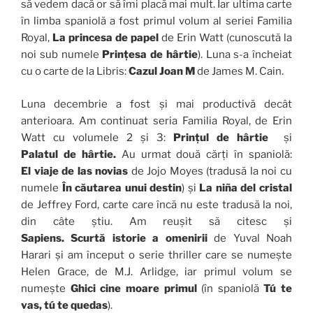
să vedem dacă or să îmi placă mai mult. Iar ultima carte
în limba spaniolă a fost primul volum al seriei Familia
Royal,
La princesa de papel
de Erin Watt (cunoscută la
noi sub numele
Prințesa de hârtie
). Luna s-a încheiat
cu o carte de la Libris:
Cazul Joan M
de James M. Cain.
Luna decembrie a fost și mai productivă decât
anterioara. Am continuat seria Familia Royal, de Erin
Watt cu volumele 2 și 3:
Prințul de hârtie
și
Palatul de hârtie.
Au urmat două cărți în spaniolă:
El viaje de las novias
de Jojo Moyes (tradusă la noi cu
numele
În căutarea unui destin
) și
La niña del cristal
de Jeffrey Ford, carte care încă nu este tradusă la noi,
din câte știu. Am reușit să citesc și
Sapiens. Scurtă istorie a omenirii
de Yuval Noah
Harari și am început o serie thriller care se numește
Helen Grace, de M.J. Arlidge, iar primul volum se
numește
Ghici cine moare primul
(în spaniolă
Tú te
vas, tú te quedas
).