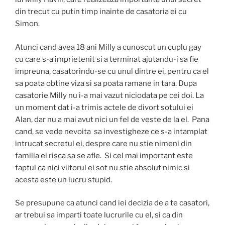
din trecut cu putin timp inainte de casatoria ei cu
Simon.
Atunci cand avea 18 ani Milly a cunoscut un cuplu gay
cu care s-a imprietenit si a terminat ajutandu-i sa fie
impreuna, casatorindu-se cu unul dintre ei, pentru ca el
sa poata obtine viza si sa poata ramane in tara. Dupa
casatorie Milly nu i-a mai vazut niciodata pe cei doi. La
un moment dat i-a trimis actele de divort sotului ei
Alan, dar nu a mai avut nici un fel de veste de la el. Pana
cand, se vede nevoita sa investigheze ce s-a intamplat
intrucat secretul ei, despre care nu stie nimeni din
familia ei risca sa se afle. Si cel mai important este
faptul ca nici viitorul ei sot nu stie absolut nimic si
acesta este un lucru stupid.
Se presupune ca atunci cand iei decizia de a te casatori,
ar trebui sa imparti toate lucrurile cu el, si ca din