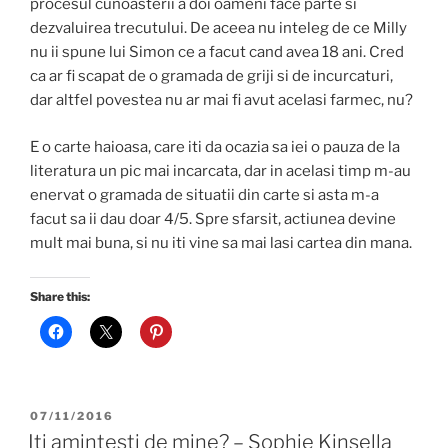
procesul cunoasterii a doi oameni face parte si
dezvaluirea trecutului. De aceea nu inteleg de ce Milly
nu ii spune lui Simon ce a facut cand avea 18 ani. Cred
ca ar fi scapat de o gramada de griji si de incurcaturi,
dar altfel povestea nu ar mai fi avut acelasi farmec, nu?
E o carte haioasa, care iti da ocazia sa iei o pauza de la
literatura un pic mai incarcata, dar in acelasi timp m-au
enervat o gramada de situatii din carte si asta m-a
facut sa ii dau doar 4/5. Spre sfarsit, actiunea devine
mult mai buna, si nu iti vine sa mai lasi cartea din mana.
Share this:
POSTED
07/11/2016
ON
Iti amintesti de mine? – Sophie Kinsella