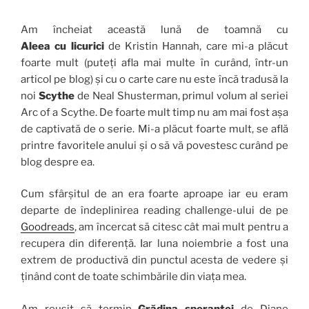
Am încheiat această lună de toamnă cu
Aleea cu licurici
de Kristin Hannah, care mi-a plăcut
foarte mult (puteți afla mai multe în curând, într-un
articol pe blog) și cu o carte care nu este încă tradusă la
noi
Scythe
de Neal Shusterman, primul volum al seriei
Arc of a Scythe. De foarte mult timp nu am mai fost așa
de captivată de o serie. Mi-a plăcut foarte mult, se află
printre favoritele anului și o să vă povestesc curând pe
blog despre ea.
Cum sfârșitul de an era foarte aproape iar eu eram
departe de îndeplinirea reading challenge-ului de pe
Goodreads
, am încercat să citesc cât mai mult pentru a
recupera din diferență. Iar luna noiembrie a fost una
extrem de productivă din punctul acesta de vedere și
ținând cont de toate schimbările din viața mea.
Am reușit să termin
Grădina speranței
de Diane