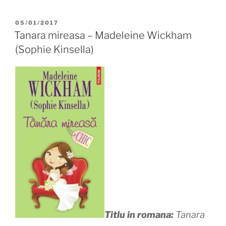
POSTED
05/01/2017
ON
Tanara mireasa – Madeleine Wickham
(Sophie Kinsella)
Titlu in romana:
Tanara