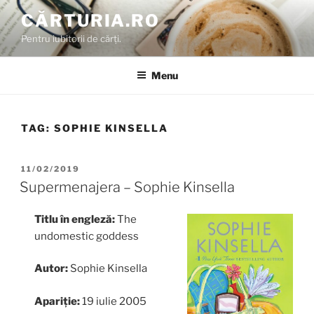
Skip
CĂRTURIA.RO
to
Pentru iubitorii de cărți.
content
Menu
TAG:
SOPHIE KINSELLA
POSTED
11/02/2019
ON
Supermenajera – Sophie Kinsella
Titlu în engleză:
The
undomestic goddess
Autor:
Sophie Kinsella
Apariție:
19 iulie 2005