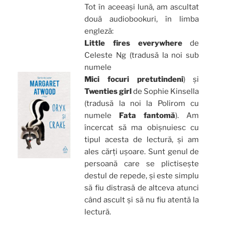
Tot în aceeași lună, am ascultat
două audiobookuri, în limba
engleză:
Little fires everywhere
de
Celeste Ng (tradusă la noi sub
numele
Mici focuri pretutindeni
) și
Twenties girl
de Sophie Kinsella
(tradusă la noi la Polirom cu
numele
Fata fantomă
). Am
încercat să ma obișnuiesc cu
tipul acesta de lectură, și am
ales cărți ușoare. Sunt genul de
persoană care se plictisește
destul de repede, și este simplu
să fiu distrasă de altceva atunci
când ascult și să nu fiu atentă la
lectură.