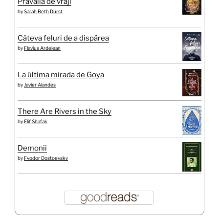
Prăvălia de vrăji
by
Sarah Beth Durst
Câteva feluri de a dispărea
by
Flavius Ardelean
La última mirada de Goya
by
Javier Alandes
There Are Rivers in the Sky
by
Elif Shafak
Demonii
by
Fyodor Dostoevsky