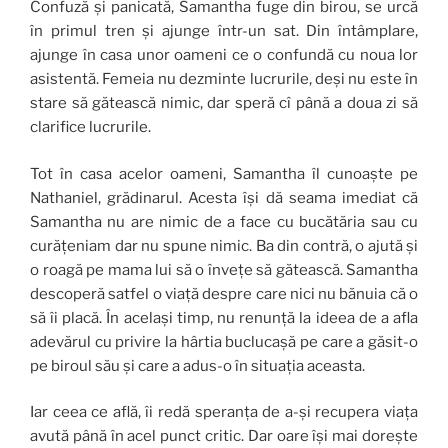
Confuză și panicată, Samantha fuge din birou, se urcă
în primul tren și ajunge într-un sat. Din întâmplare,
ajunge în casa unor oameni ce o confundă cu noua lor
asistentă. Femeia nu dezminte lucrurile, deși nu este în
stare să gătească nimic, dar speră cî până a doua zi să
clarifice lucrurile.
Tot în casa acelor oameni, Samantha îl cunoaște pe
Nathaniel, grădinarul. Acesta își dă seama imediat că
Samantha nu are nimic de a face cu bucătăria sau cu
curățeniam dar nu spune nimic. Ba din contră, o ajută și
o roagă pe mama lui să o învețe să gătească. Samantha
descoperă satfel o viață despre care nici nu bănuia că o
să îi placă. În același timp, nu renunță la ideea de a afla
adevărul cu privire la hârtia buclucașă pe care a găsit-o
pe biroul său și care a adus-o în situația aceasta.
Iar ceea ce află, îi redă speranța de a-și recupera viața
avută până în acel punct critic. Dar oare își mai dorește