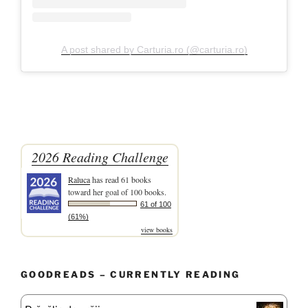
A post shared by Carturia.ro (@carturia.ro)
2026 Reading Challenge
Raluca
has read 61 books
toward her goal of 100 books.
61 of 100
(61%)
view books
GOODREADS – CURRENTLY READING