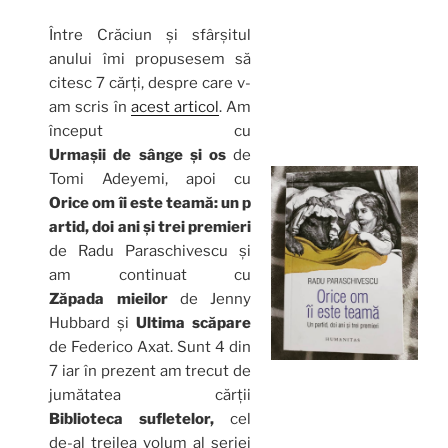
Între Crăciun și sfârșitul
anului îmi propusesem să
citesc 7 cărți, despre care v-
am scris în
acest articol
. Am
început cu
Urmașii de sânge și os
de
Tomi Adeyemi, apoi cu
Orice om îi este teamă: un p
artid, doi ani și trei premieri
de Radu Paraschivescu și
am continuat cu
Zăpada mieilor
de Jenny
Hubbard și
Ultima scăpare
de Federico Axat. Sunt 4 din
7 iar în prezent am trecut de
jumătatea cărții
Biblioteca sufletelor,
cel
de-al treilea volum al seriei