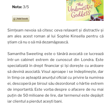
Nota:
3/5
Simțeam nevoia să citesc ceva relaxant și distractiv și
am ales acest roman al lui Sophie Kinsella pentru că
știam că nu o să mă dezamăgească.
Samantha Sweeting este o tânără avocată ce lucrează
într-un cabinet extrem de cunoscut din Londra. Este
specializată în drept financiar și își dorește cu ardoare
să devină asociată. Visul aproape i se îndeplinește, dar
în timp ce așteaptă anunțul oficial cu privire la numirea
ei, descoperă pe biroul său dezordonat o hârtie extrem
de importantă. Este vorba despre o afacere de nu mai
puțin de 50 milioane de lire, dar termenul este depășit
iar clientul a pierdut acești bani.