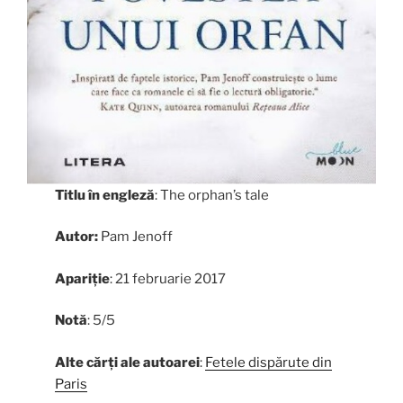
Titlu în engleză
: The orphan’s tale
Autor:
Pam Jenoff
Apariție
: 21 februarie 2017
Notă
: 5/5
Alte cărți ale autoarei
:
Fetele dispărute din
Paris