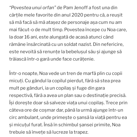
“Povestea unui orfan”
de Pam Jenoff a fost una din
cărțile mele favorite din anul 2020 pentru că, a reușit
să mă facă să mă atașez de personaje așa cum nu am
mai făcut-o de mult timp. Povestea începe cu Noa care,
la doar 16 ani, este alungată de acasă atunci când
rămâne însărcinată cu un soldat nazist. Din nefericire,
este nevoită să renunțe la bebelușul său și ajunge să
trăiască într-o gară unde face curățenie.
Într-o noapte, Noa vede un tren de marfă plin cu copii
micuți. Cu gândul la copilul pierdut, fără să stea prea
mult pe gânduri, ia un copilaș și fuge din gara
respectivă, fără a avea un plan sau o destinație precisă.
Își dorește doar să salveze viața unui copilaș. Trece prin
câteva ore de coșmar dar, până la urmă ajunge într-un
circ ambulant, unde primește o șansă la viață pentru ea
și micuțul furat. Însă în schimbul șansei primite, Noa
trebuie să învețe să lucreze la trapez.