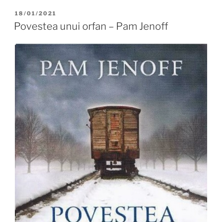
POSTED
18/01/2021
ON
Povestea unui orfan – Pam Jenoff