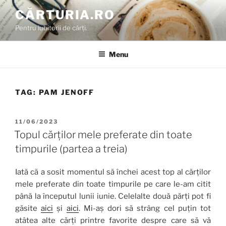
Skip
CĂRTURIA.RO
to
Pentru iubitorii de cărți.
content
Menu
TAG:
PAM JENOFF
POSTED
11/06/2023
ON
Topul cărților mele preferate din toate
timpurile (partea a treia)
Iată că a sosit momentul să închei acest top al cărților
mele preferate din toate timpurile pe care le-am citit
până la începutul lunii iunie. Celelalte două părți pot fi
găsite
aici
și
aici
. Mi-aș dori să strâng cel puțin tot
atâtea alte cărți printre favorite despre care să vă