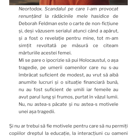
Neortodox. Scandalul pe care l-am provocat
renunțând la rădăcinile mele hasidice
de
Deborah Feldman este o carte de non-ficțiune
și, deși văzusem serialul atunci când a apărut,
și a fost o revelație pentru mine, tot m-am
simțit revoltată pe măsură ce citeam
mărturiile acestei femei.
Mi se pare o ipocrizie să pui Holocaustul, o așa
tragedie, pe umerii oamenilor care nu s-au
îmbrăcat suficient de modest, au vrut să aibă
anumite lucruri și o situație financiară bună,
nu au fost suficient de umili iar femeile au
avut parul lung și frumos, purtat în văzul lumii.
Nu, nu astea-s păcate și nu astea-s motivele
unei așa tragedii.
Și nu ar trebui să fie motivele pentru care să nu permiți
copiilor dreptul la educație, la interacțiuni cu oameni