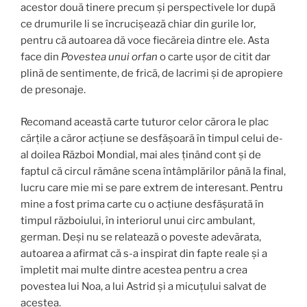
acestor două tinere precum și perspectivele lor după
ce drumurile li se încrucișează chiar din gurile lor,
pentru că autoarea dă voce fiecăreia dintre ele. Asta
face din
Povestea unui orfan
o carte ușor de citit dar
plină de sentimente, de frică, de lacrimi și de apropiere
de presonaje.
Recomand această carte tuturor celor cărora le plac
cărțile a căror acțiune se desfășoară în timpul celui de-
al doilea Război Mondial, mai ales ținând cont și de
faptul că circul rămâne scena întâmplărilor până la final,
lucru care mie mi se pare extrem de interesant. Pentru
mine a fost prima carte cu o acțiune desfășurată în
timpul războiului, în interiorul unui circ ambulant,
german. Deși nu se relatează o poveste adevărata,
autoarea a afirmat că s-a inspirat din fapte reale și a
împletit mai multe dintre acestea pentru a crea
povestea lui Noa, a lui Astrid și a micuțului salvat de
acestea.