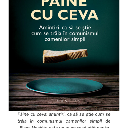
Pâine cu ceva
:
amintiri
, c
a să se știe cum se
trăia în comunismul oamenilor simpli
de
Liliana Nechita este un must read atât pentru