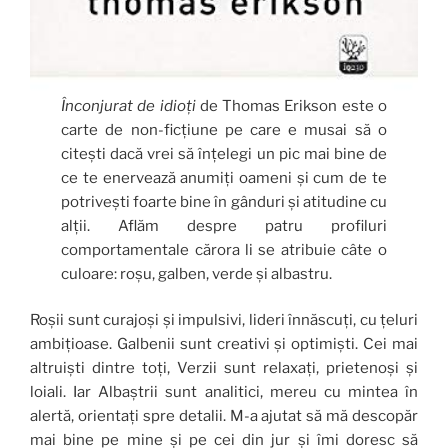
Înconjurat de idioți
de Thomas Erikson este o
carte de non-ficțiune pe care e musai să o
citești dacă vrei să înțelegi un pic mai bine de
ce te enervează anumiți oameni și cum de te
potrivești foarte bine în gânduri și atitudine cu
alții. Aflăm despre patru profiluri
comportamentale cărora li se atribuie câte o
culoare: roșu, galben, verde și albastru.
Roșii sunt curajoși și impulsivi, lideri înnăscuți, cu țeluri
ambițioase. Galbenii sunt creativi și optimiști. Cei mai
altruiști dintre toți, Verzii sunt relaxați, prietenoși și
loiali. Iar Albaștrii sunt analitici, mereu cu mintea în
alertă, orientați spre detalii. M-a ajutat să mă descopăr
mai bine pe mine și pe cei din jur și îmi doresc să