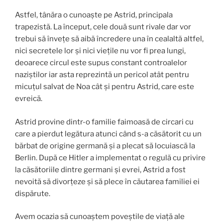
Astfel, tânăra o cunoaște pe Astrid, principala
trapezistă. La început, cele două sunt rivale dar vor
trebui să învețe să aibă încredere una în cealaltă altfel,
nici secretele lor și nici viețile nu vor fi prea lungi,
deoarece circul este supus constant controalelor
naziștilor iar asta reprezintă un pericol atât pentru
micuțul salvat de Noa cât și pentru Astrid, care este
evreică.
Astrid provine dintr-o familie faimoasă de circari cu
care a pierdut legătura atunci când s-a căsătorit cu un
bărbat de origine germană și a plecat să locuiască la
Berlin. După ce Hitler a implementat o regulă cu privire
la căsătoriile dintre germani și evrei, Astrid a fost
nevoită să divorțeze și să plece în căutarea familiei ei
dispărute.
Avem ocazia să cunoaștem poveștile de viață ale