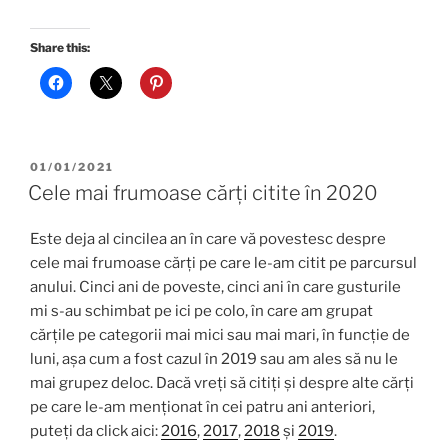
Share this:
POSTED
01/01/2021
ON
Cele mai frumoase cărți citite în 2020
Este deja al cincilea an în care vă povestesc despre
cele mai frumoase cărți pe care le-am citit pe parcursul
anului. Cinci ani de poveste, cinci ani în care gusturile
mi s-au schimbat pe ici pe colo, în care am grupat
cărțile pe categorii mai mici sau mai mari, în funcție de
luni, așa cum a fost cazul în 2019 sau am ales să nu le
mai grupez deloc. Dacă vreți să citiți și despre alte cărți
pe care le-am menționat în cei patru ani anteriori,
puteți da click aici:
2016
,
2017
,
2018
și
2019
.