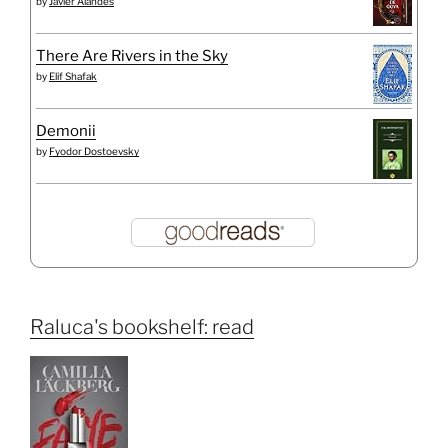
by
Javier Alandes
There Are Rivers in the Sky
by
Elif Shafak
Demonii
by
Fyodor Dostoevsky
Raluca's bookshelf: read