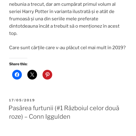
nebunia a trecut, dar am cumpărat primul volum al
seriei Harry Potter în varianta ilustrată și e atât de
frumoasă și una din seriile mele preferate
dintotdeauna încât a trebuit să o menționez în acest
top.
Care sunt cărțile care v-au plăcut cel mai mult în 2019?
Share this:
POSTED
17/05/2019
ON
Pasărea furtunii (#1 Războiul celor două
roze) – Conn Iggulden