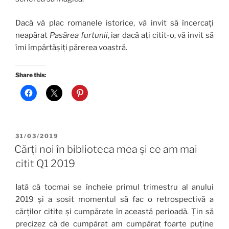
Dacă vă plac romanele istorice, vă invit să încercați
neapărat
Pasărea furtunii
, iar dacă ați citit-o, vă invit să
îmi împărtășiți părerea voastră.
Share this:
POSTED
31/03/2019
ON
Cărți noi în biblioteca mea și ce am mai
citit Q1 2019
Iată că tocmai se încheie primul trimestru al anului
2019 și a sosit momentul să fac o retrospectivă a
cărților citite și cumpărate în această perioadă. Țin să
precizez că de cumpărat am cumpărat foarte puține