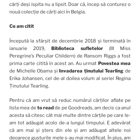
cărți deși ispita nu a lipsit. Doar că, încep să conturez o
nouă colecție de cărți aici în Belgia.
Ce am citit
Începută la sfârșit de decembrie 2018 și terminată în
ianuarie 2019,
Biblioteca sufletelor
(III Miss
Peregrine’s Peculiar Childern) de Ransom Riggs a fost
prima carte citită în acest an. Au urmat
Povestea mea
de Michelle Obama și
Invadarea ținutului Tearling
de
Erika Johansen, cel de-al doilea volum al seriei Regina
Ținutului Tearling.
Pentru că am vrut să reduc numărul cărților aflate pe
lista mea de
to read
de pe Goodreads, am decis ca anul
acesta să citesc cât mai multe dintre cărțile pe care le-
am tot adăugat acolo de-a lungul timpului. E adevărat
că am mai și șters din ele și am adăugat altele noi
deoarece gusturile mele s-au mai modificat. În plus, am