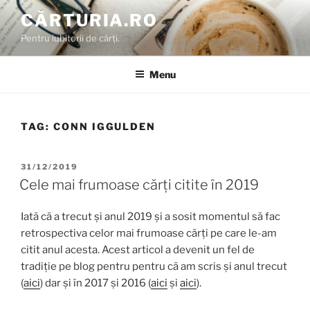
Skip
CĂRTURIA.RO
to
Pentru iubitorii de cărți.
content
Menu
TAG:
CONN IGGULDEN
POSTED
31/12/2019
ON
Cele mai frumoase cărți citite în 2019
Iată că a trecut și anul 2019 și a sosit momentul să fac
retrospectiva celor mai frumoase cărți pe care le-am
citit anul acesta. Acest articol a devenit un fel de
tradiție pe blog pentru pentru că am scris și anul trecut
(
aici
) dar și în 2017 și 2016 (
aici
și
aici
).