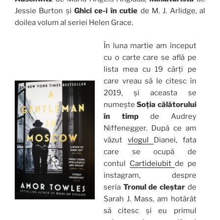
Jessie Burton și
Ghici ce-i în cutie
de M. J. Arlidge, al
doilea volum al seriei Helen Grace.
În luna martie am început
cu o carte care se află pe
lista mea cu 19 cărți pe
care vreau să le citesc în
2019, și aceasta se
numește
Soția călătorului
în timp
de Audrey
Niffenegger. După ce am
văzut
vlogul
Dianei, fata
care se ocupă de
contul
Cartideiubit
de pe
instagram, despre
seria
Tronul de cleștar
de
Sarah J. Mass, am hotărât
să citesc și eu primul