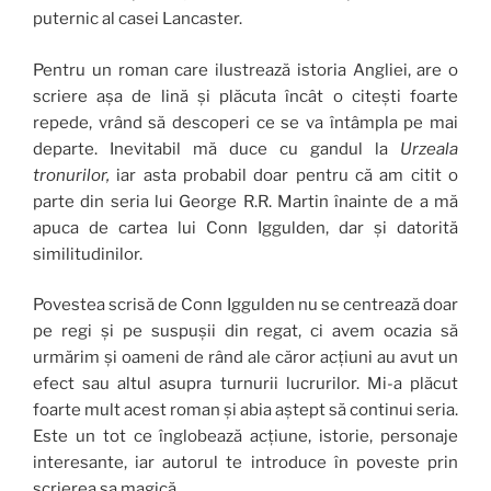
puternic al casei Lancaster.
Pentru un roman care ilustrează istoria Angliei, are o
scriere așa de lină și plăcuta încât o citești foarte
repede, vrând să descoperi ce se va întâmpla pe mai
departe. Inevitabil mă duce cu gandul la
Urzeala
tronurilor,
iar asta probabil doar pentru că am citit o
parte din seria lui George R.R. Martin înainte de a mă
apuca de cartea lui Conn Iggulden, dar și datorită
similitudinilor.
Povestea scrisă de Conn Iggulden nu se centrează doar
pe regi și pe suspușii din regat, ci avem ocazia să
urmărim și oameni de rând ale căror acțiuni au avut un
efect sau altul asupra turnurii lucrurilor. Mi-a plăcut
foarte mult acest roman și abia aștept să continui seria.
Este un tot ce înglobează acțiune, istorie, personaje
interesante, iar autorul te introduce în poveste prin
scrierea sa magică.