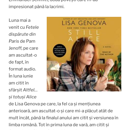
impresionat până la lacrimi.
Luna mai a
venit cu
Fetele
dispărute din
Paris
de Pam
Jenoff, pe care
am ascultat-o
de fapt, în
format audio.
În luna iunie
am citit în
sfârșit
Altfel…
și totuși Alice
de Lisa Genova pe care, la fel ca și mențiunea
anterioară, am ascultat-o și care mi-a plăcut atât de
mult încât, până la finalul anului am citit și versiunea în
limba română. Tot în prima luna de vară, am citit și