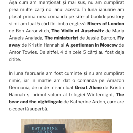
Așa cum am menționat și mai sus, nu am cumpărat
prea multe cărți noi anul acesta. În luna ianuarie am
plasat prima mea comandă pe site-ul
bookdepository
și mi-am luat 5 cărți în limba engleză:
Rivers of London
de Ben Aaronvitch,
The Violin of Auschwitz
de Maria
Àngels Anglada,
The miniaturist
de Jessie Burton,
Fly
away
de Kristin Hannah și
A gentleman in Moscow
de
Amor Towles. De altfel, 4 din cele 5 cărți au fost deja
citite.
În luna februarie am fost cuminte și nu am cumpărat
nimic, iar în martie am dat o comanda pe Amazon
Germania, de unde mi-am luat
Great Alone
de Kristin
Hannah și primul volum al trilogiei Winternight,
The
bear and the nightingale
de Katherine Arden, care are
o copertă superbă.