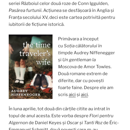
seriei Războiul celor două roze de Conn Iggulden,
Pasărea furtunii
. Acțiunea se desfășoară în Anglia și
Franța secolului XV, deci este cartea potrivită pentru
iubitorii de ficțiune istorică.
Primăvara a început
cu
Soția călătorului în
timp
de Audrey Niffenegger
și
Un gentleman la
Moscova
de Amor Towles.
Două romane extrem de
diferite, dar cu povești
foarte faine. Despre ele am
scris
aici
și
aici
.
În luna aprilie, tot două din cărțile citite au intrat în
topul de anul acesta. Este vorba despre
Flori pentru
Algernon
de Daniel Keyes și
Oscar și Tanti Roz
de Éric-
Emmanuel Schmitt, două povești care m-au