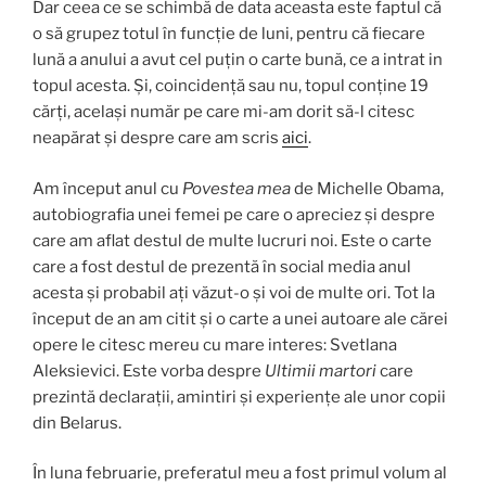
Dar ceea ce se schimbă de data aceasta este faptul că
o să grupez totul în funcție de luni, pentru că fiecare
lună a anului a avut cel puțin o carte bună, ce a intrat in
topul acesta. Și, coincidență sau nu, topul conține 19
cărți, același număr pe care mi-am dorit să-l citesc
neapărat și despre care am scris
aici
.
Am început anul cu
Povestea mea
de Michelle Obama,
autobiografia unei femei pe care o apreciez și despre
care am aflat destul de multe lucruri noi. Este o carte
care a fost destul de prezentă în social media anul
acesta și probabil ați văzut-o și voi de multe ori. Tot la
început de an am citit și o carte a unei autoare ale cărei
opere le citesc mereu cu mare interes: Svetlana
Aleksievici. Este vorba despre
Ultimii martori
care
prezintă declarații, amintiri și experiențe ale unor copii
din Belarus.
În luna februarie, preferatul meu a fost primul volum al