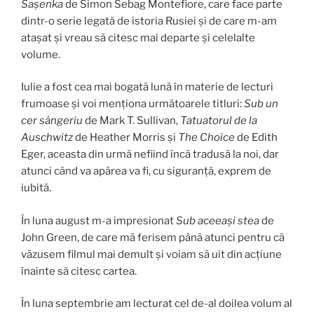
Sașenka
de Simon Sebag Montefiore, care face parte
dintr-o serie legată de istoria Rusiei și de care m-am
atașat și vreau să citesc mai departe și celelalte
volume.
Iulie a fost cea mai bogată lună în materie de lecturi
frumoase și voi menționa următoarele titluri:
Sub un
cer sângeriu
de Mark T. Sullivan,
Tatuatorul de la
Auschwitz
de Heather Morris și
The Choice
de Edith
Eger, aceasta din urmă nefiind încă tradusă la noi, dar
atunci când va apărea va fi, cu siguranță, exprem de
iubită.
În luna august m-a impresionat
Sub aceeași stea
de
John Green, de care mă ferisem până atunci pentru că
văzusem filmul mai demult și voiam să uit din acțiune
înainte să citesc cartea.
În luna septembrie am lecturat cel de-al doilea volum al