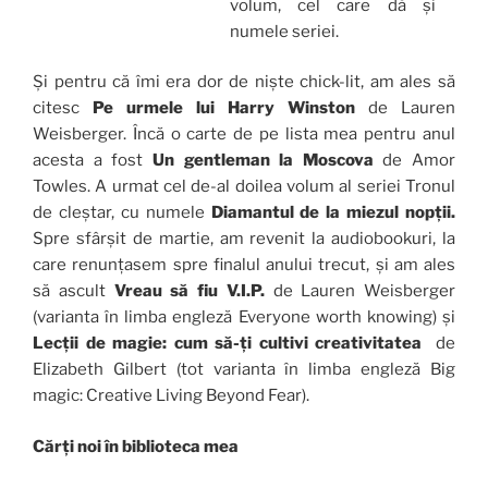
volum, cel care dă și
numele seriei.
Și pentru că îmi era dor de niște chick-lit, am ales să
citesc
Pe urmele lui Harry Winston
de Lauren
Weisberger. Încă o carte de pe lista mea pentru anul
acesta a fost
Un gentleman la Moscova
de Amor
Towles. A urmat cel de-al doilea volum al seriei Tronul
de cleștar, cu numele
Diamantul de la miezul nopții.
Spre sfârșit de martie, am revenit la audiobookuri, la
care renunțasem spre finalul anului trecut, și am ales
să ascult
Vreau să fiu V.I.P.
de Lauren Weisberger
(varianta în limba engleză Everyone worth knowing) și
Lecții de magie: cum să-ți cultivi creativitatea
de
Elizabeth Gilbert (tot varianta în limba engleză Big
magic: Creative Living Beyond Fear).
Cărți noi în biblioteca mea