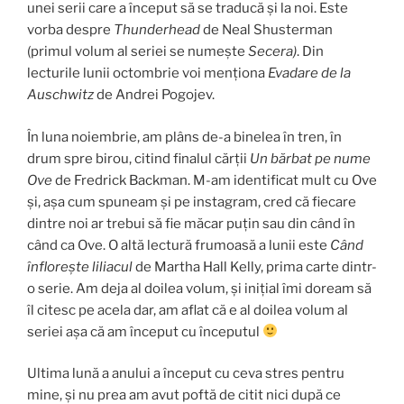
unei serii care a început să se traducă și la noi. Este
vorba despre
Thunderhead
de Neal Shusterman
(primul volum al seriei se numește
Secera)
. Din
lecturile lunii octombrie voi menționa
Evadare de la
Auschwitz
de Andrei Pogojev.
În luna noiembrie, am plâns de-a binelea în tren, în
drum spre birou, citind finalul cărții
Un bărbat pe nume
Ove
de Fredrick Backman. M-am identificat mult cu Ove
și, așa cum spuneam și pe instagram, cred că fiecare
dintre noi ar trebui să fie măcar puțin sau din când în
când ca Ove. O altă lectură frumoasă a lunii este
Când
înflorește liliacul
de Martha Hall Kelly, prima carte dintr-
o serie. Am deja al doilea volum, și inițial îmi doream să
îl citesc pe acela dar, am aflat că e al doilea volum al
seriei așa că am început cu începutul
Ultima lună a anului a început cu ceva stres pentru
mine, și nu prea am avut poftă de citit nici după ce