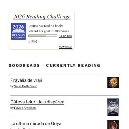
2026 Reading Challenge
Raluca
has read 61 books
toward her goal of 100 books.
61 of 100
(61%)
view books
GOODREADS – CURRENTLY READING
Prăvălia de vrăji
by
Sarah Beth Durst
Câteva feluri de a dispărea
by
Flavius Ardelean
La última mirada de Goya