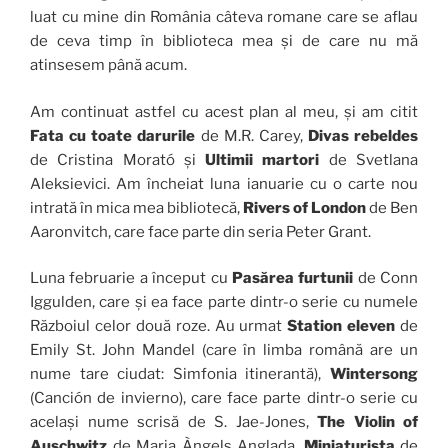
luat cu mine din România câteva romane care se aflau
de ceva timp în biblioteca mea și de care nu mă
atinsesem până acum.
Am continuat astfel cu acest plan al meu, și am citit
Fata cu toate darurile
de M.R. Carey,
Divas rebeldes
de Cristina Morató și
Ultimii martori
de Svetlana
Aleksievici. Am încheiat luna ianuarie cu o carte nou
intrată în mica mea bibliotecă,
Rivers of London
de Ben
Aaronvitch, care face parte din seria Peter Grant.
Luna februarie a început cu
Pasărea furtunii
de Conn
Iggulden, care și ea face parte dintr-o serie cu numele
Războiul celor două roze. Au urmat
Station eleven
de
Emily St. John Mandel (care în limba română are un
nume tare ciudat: Simfonia itinerantă),
Wintersong
(Canción de invierno), care face parte dintr-o serie cu
același nume scrisă de S. Jae-Jones,
The Violin of
Auschwitz
de Maria Àngels Anglada,
Miniaturista
de