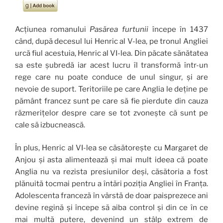
Acțiunea romanului
Pasărea furtunii
începe în 1437
când, după decesul lui Henric al V-lea, pe tronul Angliei
urcă fiul acestuia, Henric al VI-lea. Din păcate sănătatea
sa este șubredă iar acest lucru îl transformă într-un
rege care nu poate conduce de unul singur, și are
nevoie de suport. Teritoriile pe care Anglia le deține pe
pământ francez sunt pe care să fie pierdute din cauza
răzmerițelor despre care se tot zvonește că sunt pe
cale să izbucnească.
În plus, Henric al VI-lea se căsătorește cu Margaret de
Anjou și asta alimentează și mai mult ideea că poate
Anglia nu va rezista presiunilor deși, căsătoria a fost
plănuită tocmai pentru a întări poziția Angliei în Franța.
Adolescenta franceză în vârstă de doar paisprezece ani
devine regină și începe să aiba control și din ce în ce
mai multă putere, devenind un stâlp extrem de