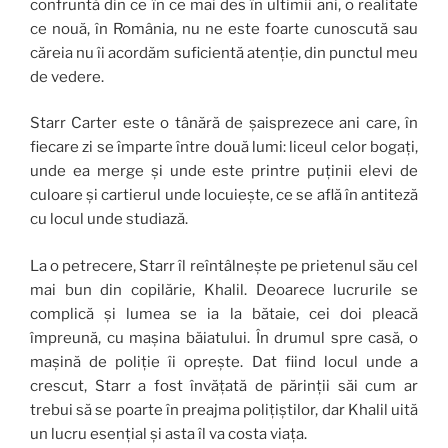
confruntă din ce în ce mai des în ultimii ani, o realitate
ce nouă, în România, nu ne este foarte cunoscută sau
căreia nu îi acordăm suficientă atenție, din punctul meu
de vedere.
Starr Carter este o tânără de șaisprezece ani care, în
fiecare zi se împarte între două lumi: liceul celor bogați,
unde ea merge și unde este printre puținii elevi de
culoare și cartierul unde locuiește, ce se află în antiteză
cu locul unde studiază.
La o petrecere, Starr îl reîntâlnește pe prietenul său cel
mai bun din copilărie, Khalil. Deoarece lucrurile se
complică și lumea se ia la bătaie, cei doi pleacă
împreună, cu mașina băiatului. În drumul spre casă, o
mașină de poliție îi oprește. Dat fiind locul unde a
crescut, Starr a fost învățată de părinții săi cum ar
trebui să se poarte în preajma polițiștilor, dar Khalil uită
un lucru esențial și asta îl va costa viața.