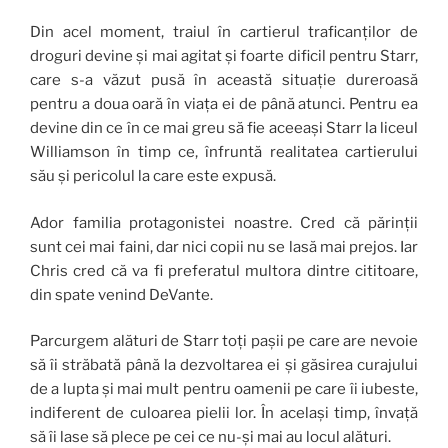
Din acel moment, traiul în cartierul traficanților de
droguri devine și mai agitat și foarte dificil pentru Starr,
care s-a văzut pusă în această situație dureroasă
pentru a doua oară în viața ei de până atunci. Pentru ea
devine din ce în ce mai greu să fie aceeași Starr la liceul
Williamson în timp ce, înfruntă realitatea cartierului
său și pericolul la care este expusă.
Ador familia protagonistei noastre. Cred că părinții
sunt cei mai faini, dar nici copii nu se lasă mai prejos. Iar
Chris cred că va fi preferatul multora dintre cititoare,
din spate venind DeVante.
Parcurgem alături de Starr toți pașii pe care are nevoie
să îi străbată până la dezvoltarea ei și găsirea curajului
de a lupta și mai mult pentru oamenii pe care îi iubeste,
indiferent de culoarea pielii lor. În același timp, învață
să îi lase să plece pe cei ce nu-și mai au locul alături.