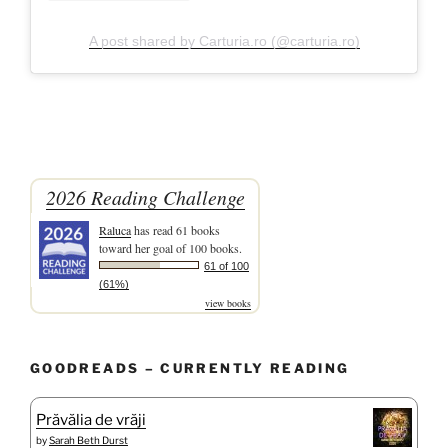
A post shared by Carturia.ro (@carturia.ro)
2026 Reading Challenge
Raluca
has read 61 books
toward her goal of 100 books.
61 of 100
(61%)
view books
GOODREADS – CURRENTLY READING
Prăvălia de vrăji
by
Sarah Beth Durst