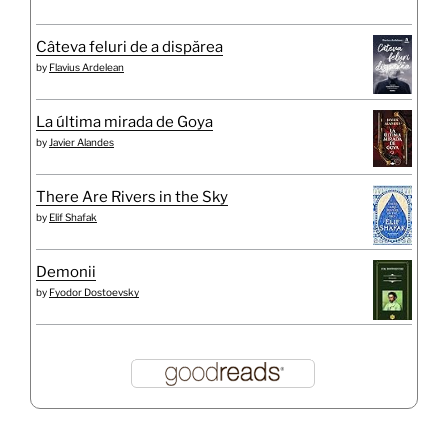
Câteva feluri de a dispărea
by
Flavius Ardelean
La última mirada de Goya
by
Javier Alandes
There Are Rivers in the Sky
by
Elif Shafak
Demonii
by
Fyodor Dostoevsky