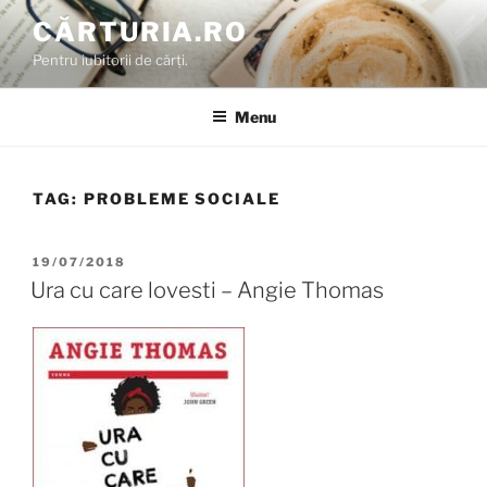
Skip
CĂRTURIA.RO
to
Pentru iubitorii de cărți.
content
Menu
TAG:
PROBLEME SOCIALE
POSTED
19/07/2018
ON
Ura cu care lovesti – Angie Thomas