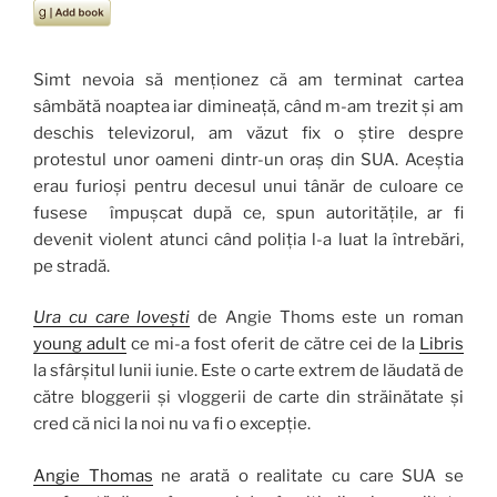
Simt nevoia să menționez că am terminat cartea
sâmbătă noaptea iar dimineață, când m-am trezit și am
deschis televizorul, am văzut fix o știre despre
protestul unor oameni dintr-un oraș din SUA. Aceștia
erau furioși pentru decesul unui tânăr de culoare ce
fusese împușcat după ce, spun autoritățile, ar fi
devenit violent atunci când poliția l-a luat la întrebări,
pe stradă.
Ura cu care lovești
de Angie Thoms este un roman
young adult
ce mi-a fost oferit de către cei de la
Libris
la sfârșitul lunii iunie. Este o carte extrem de lăudată de
către bloggerii și vloggerii de carte din străinătate și
cred că nici la noi nu va fi o excepție.
Angie Thomas
ne arată o realitate cu care SUA se