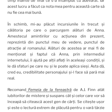
timp înainte de final ce s-a întâmplat cu adevărat. Iar
acest lucru a făcut ca nota mea pentru această carte să
nu fie cea mai bună.
În schimb, mi-au plăcut incursiunile în trecut și
călătoria pe care o parcurgem alături de Anna.
Amestecul amintirilor cu acțiunea din prezent,
reprezintă din punctul meu de vedere, punctul de
atracție al romanului. Alături de acestea ar mai fi de
menționat și faptul că Anna, prin intermediul
internetului, îi ajută pe alții aflați în aceleași condiții, și
le dă sfaturi pe care nu și le poate aplica sieși. Asta dă,
cred eu, credibilitate personajului și-l face să pară mai
real.
Recomand
Femeia de la
fereastră
de A.J. Finn atât
iubitorilor de mistere și suspans cât și celor care vor să
înceapă să citească acest gen de cărți. Se citește ușor
și este o lectură extrem de plăcută pentru o vară târzie