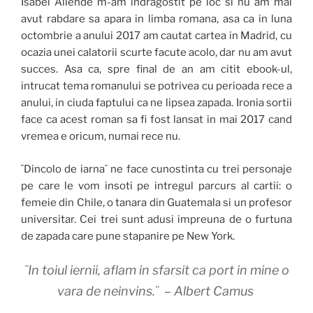
Isabel Allende m-am indragostit pe loc si nu am mai
avut rabdare sa apara in limba romana, asa ca in luna
octombrie a anului 2017 am cautat cartea in Madrid, cu
ocazia unei calatorii scurte facute acolo, dar nu am avut
succes. Asa ca, spre final de an am citit ebook-ul,
intrucat tema romanului se potrivea cu perioada rece a
anului, in ciuda faptului ca ne lipsea zapada. Ironia sortii
face ca acest roman sa fi fost lansat in mai 2017 cand
vremea e oricum, numai rece nu.
¨Dincolo de iarna¨ ne face cunostinta cu trei personaje
pe care le vom insoti pe intregul parcurs al cartii: o
femeie din Chile, o tanara din Guatemala si un profesor
universitar. Cei trei sunt adusi impreuna de o furtuna
de zapada care pune stapanire pe New York.
¨In toiul iernii, aflam in sfarsit ca port in mine o
vara de neinvins.¨ – Albert Camus