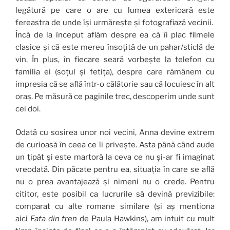
legătură pe care o are cu lumea exterioară este
fereastra de unde își urmărește și fotografiază vecinii.
Încă de la început aflăm despre ea că îi plac filmele
clasice și că este mereu însoțită de un pahar/sticlă de
vin. În plus, în fiecare seară vorbește la telefon cu
familia ei (soțul și fetița), despre care rămânem cu
impresia că se află într-o călătorie sau că locuiesc în alt
oraș. Pe măsură ce paginile trec, descoperim unde sunt
cei doi.
Odată cu sosirea unor noi vecini, Anna devine extrem
de curioasă în ceea ce îi privește. Asta până când aude
un țipăt și este martoră la ceva ce nu și-ar fi imaginat
vreodată. Din păcate pentru ea, situația în care se află
nu o prea avantajează și nimeni nu o crede. Pentru
cititor, este posibil ca lucrurile să devină previzibile:
comparat cu alte romane similare (și aș menționa
aici
Fata din tren
de Paula Hawkins), am intuit cu mult