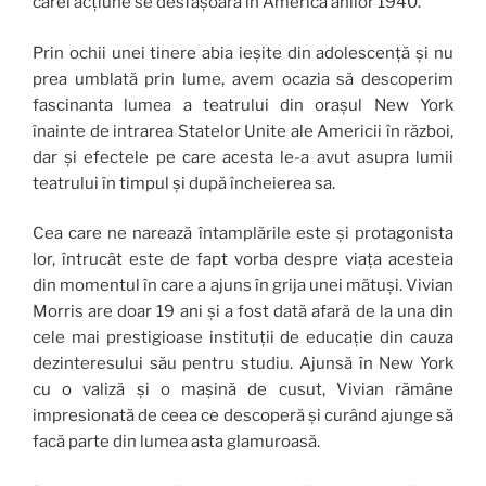
cărei acțiune se desfășoară în America anilor 1940.
Prin ochii unei tinere abia ieșite din adolescență și nu
prea umblată prin lume, avem ocazia să descoperim
fascinanta lumea a teatrului din orașul New York
înainte de intrarea Statelor Unite ale Americii în război,
dar și efectele pe care acesta le-a avut asupra lumii
teatrului în timpul și după încheierea sa.
Cea care ne narează întamplările este și protagonista
lor, întrucât este de fapt vorba despre viața acesteia
din momentul în care a ajuns în grija unei mătuși. Vivian
Morris are doar 19 ani și a fost dată afară de la una din
cele mai prestigioase instituții de educație din cauza
dezinteresului său pentru studiu. Ajunsă în New York
cu o valiză și o mașină de cusut, Vivian rămâne
impresionată de ceea ce descoperă și curând ajunge să
facă parte din lumea asta glamuroasă.