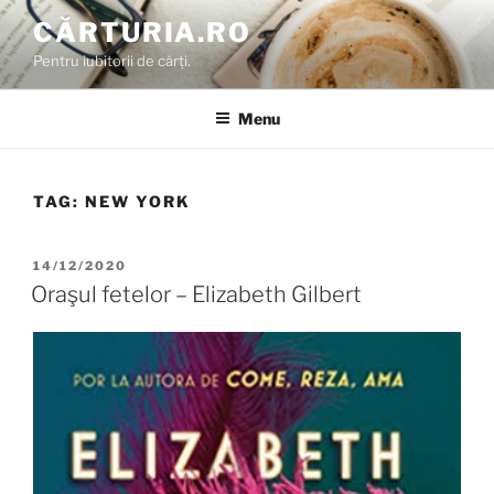
Skip
CĂRTURIA.RO
to
Pentru iubitorii de cărți.
content
Menu
TAG:
NEW YORK
POSTED
14/12/2020
ON
Oraşul fetelor – Elizabeth Gilbert