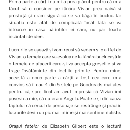
Prima parte a cărții nu mi-a prea plăcut pentru că m-a
făcut să o consider pe tânăra Vivian prea naivă și
prostuță și eram sigură că se va băga în bucluc. Iar
situația este atât de complicată încât fata se va
întoarce în casa părinților ei care, nu par foarte
încântați de idee.
Lucrurile se așează și vom reuși să vedem și o altfel de
Vivian, o femeia care va evolua de la tânăra buclucașă la
o femeie de afacerii care-și va accepta greșelile și va
trage învățăminte din lecțiile primite. Pentru mine,
această a doua parte a cărții a fost cea care m-a
convins să îi dau 4 din 5 stele pe Goodreads mai ales
pentru că, spre final am avut impresia că Vivian îmi
povestea mie, că eu eram Angela. Poate e și din cauza
faptului că cercul de personaje se restrânge și practic
lucrurile devin un pic mai intime și mai sentimentaliste.
Orașul fetelor
de Elizabeth Gilbert este o lectură