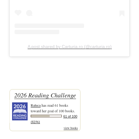
A post shared by Carturia.ro (@carturia.ro)
2026 Reading Challenge
Raluca
has read 61 books
toward her goal of 100 books.
61 of 100
(61%)
view books