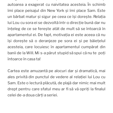
autoarea a exagerat cu naivitatea acesteia. În schimb
îmi place peisajul din New York și îmi place Sam. Este
un bărbat matur și sigur pe ceea ce își dorește. Relația
lui Lou cu sora ei se dezvoltă într-o direcție bună dar nu
înțeleg de ce se ferește atât de mult să se întoarcă în
apartamentul ei. De fapt, motivația ei este aceea că nu
își dorește să o deranjeze pe sora ei și pe băiețelul
acesteia, care locuiesc în apartamentul cumpărat din
banii de la Will. Mi s-a părut stupid să spui că nu te poți
întoarce în casa ta!
Cartea este amuzantă pe alocuri dar și dramatică, mai
ales privită din punctul de vedere al relației lui Lou cu
Sam. Este o lectură plăcută, de plajă dar nimic mai mult
drept pentru care sfatul meu ar fi să vă opriți la finalul
celei de-a doua cărți a seriei.