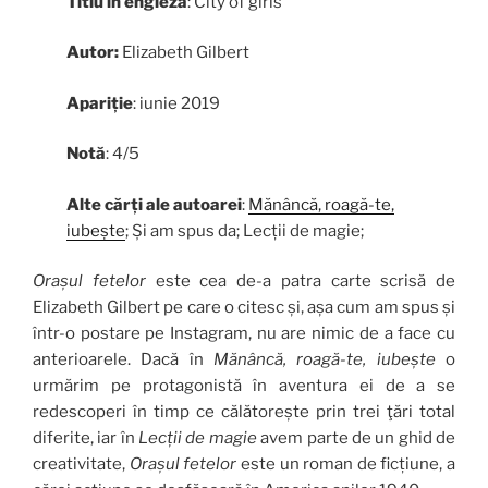
Titlu în engleză
: City of girls
Autor:
Elizabeth Gilbert
Apariție
: iunie 2019
Notă
: 4/5
Alte cărți ale autoarei
:
Mănâncă, roagă-te,
iubește
; Și am spus da; Lecții de magie;
Orașul fetelor
este cea de-a patra carte scrisă de
Elizabeth Gilbert pe care o citesc și, așa cum am spus și
într-o postare pe Instagram, nu are nimic de a face cu
anterioarele. Dacă în
Mănâncă, roagă-te, iubește
o
urmărim pe protagonistă în aventura ei de a se
redescoperi în timp ce călătorește prin trei ţări total
diferite, iar în
Lecții de magie
avem parte de un ghid de
creativitate,
Orașul fetelor
este un roman de ficțiune, a