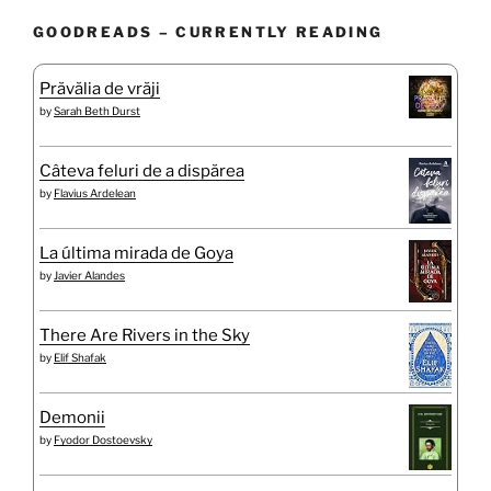
GOODREADS – CURRENTLY READING
Prăvălia de vrăji
by
Sarah Beth Durst
Câteva feluri de a dispărea
by
Flavius Ardelean
La última mirada de Goya
by
Javier Alandes
There Are Rivers in the Sky
by
Elif Shafak
Demonii
by
Fyodor Dostoevsky