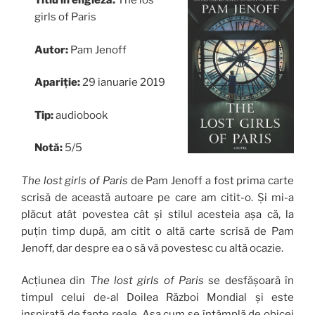
Titlu în engleză:
The los
girls of Paris
Autor:
Pam Jenoff
Apariție:
29 ianuarie 2019
Tip:
audiobook
Notă:
5/5
The lost girls of Paris
de Pam Jenoff a fost prima carte
scrisă de această autoare pe care am citit-o. Și mi-a
plăcut atât povestea cât și stilul acesteia așa că, la
puțin timp după, am citit o altă carte scrisă de Pam
Jenoff, dar despre ea o să vă povestesc cu altă ocazie.
Acțiunea din
The lost girls of Paris
se desfășoară în
timpul celui de-al Doilea Război Mondial și este
inspirată de fapte reale. Așa cum se întâmplă de obicei