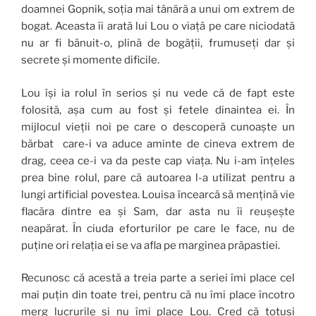
doamnei Gopnik, soția mai tânără a unui om extrem de
bogat. Aceasta îi arată lui Lou o viață pe care niciodată
nu ar fi bănuit-o, plină de bogății, frumuseți dar și
secrete și momente dificile.
Lou își ia rolul în serios și nu vede că de fapt este
folosită, așa cum au fost și fetele dinaintea ei. În
mijlocul vieții noi pe care o descoperă cunoaște un
bărbat care-i va aduce aminte de cineva extrem de
drag, ceea ce-i va da peste cap viața. Nu i-am înțeles
prea bine rolul, pare că autoarea l-a utilizat pentru a
lungi artificial povestea. Louisa încearcă să mențină vie
flacăra dintre ea și Sam, dar asta nu îi reușește
neapărat. În ciuda eforturilor pe care le face, nu de
puține ori relația ei se va afla pe marginea prăpastiei.
Recunosc că acestă a treia parte a seriei îmi place cel
mai puțin din toate trei, pentru că nu îmi place încotro
merg lucrurile și nu îmi place Lou. Cred că totuși