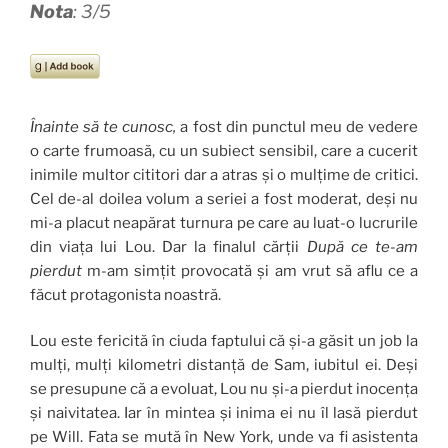
Nota
: 3/5
Înainte să te cunosc,
a fost din punctul meu de vedere
o carte frumoasă, cu un subiect sensibil, care a cucerit
inimile multor cititori dar a atras și o mulțime de critici.
Cel de-al doilea volum a seriei a fost moderat, deși nu
mi-a placut neapărat turnura pe care au luat-o lucrurile
din viața lui Lou. Dar la finalul cărții
După ce te-am
pierdut
m-am simțit provocată și am vrut să aflu ce a
făcut protagonista noastră.
Lou este fericită în ciuda faptului că și-a găsit un job la
mulți, mulți kilometri distanță de Sam, iubitul ei. Deși
se presupune că a evoluat, Lou nu și-a pierdut inocența
și naivitatea. Iar în mintea și inima ei nu îl lasă pierdut
pe Will. Fata se mută în New York, unde va fi asistenta