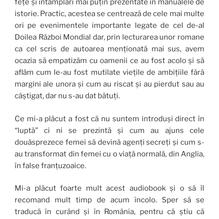
fețe și întâmplări mai puțin prezentate în manualele de
istorie. Practic, acestea se centrează de cele mai multe
ori pe evenimentele importante legate de cel de-al
Doilea Război Mondial dar, prin lecturarea unor romane
ca cel scris de autoarea menționată mai sus, avem
ocazia să empatizăm cu oamenii ce au fost acolo și să
aflăm cum le-au fost mutilate viețile de ambițiile fără
margini ale unora și cum au riscat și au pierdut sau au
câștigat, dar nu s-au dat bătuți.
Ce mi-a plăcut a fost că nu suntem introduși direct în
“luptă” ci ni se prezintă și cum au ajuns cele
douăsprezece femei să devină agenți secreți și cum s-
au transformat din femei cu o viață normală, din Anglia,
în false franțuzoaice.
Mi-a plăcut foarte mult acest audiobook și o să îl
recomand mult timp de acum încolo. Sper să se
traducă în curând și în România, pentru că știu că