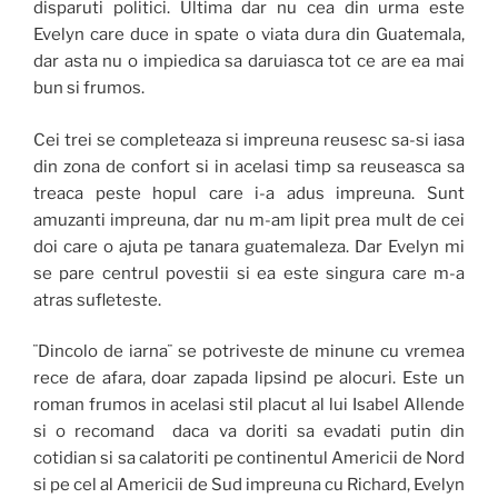
disparuti politici. Ultima dar nu cea din urma este
Evelyn care duce in spate o viata dura din Guatemala,
dar asta nu o impiedica sa daruiasca tot ce are ea mai
bun si frumos.
Cei trei se completeaza si impreuna reusesc sa-si iasa
din zona de confort si in acelasi timp sa reuseasca sa
treaca peste hopul care i-a adus impreuna. Sunt
amuzanti impreuna, dar nu m-am lipit prea mult de cei
doi care o ajuta pe tanara guatemaleza. Dar Evelyn mi
se pare centrul povestii si ea este singura care m-a
atras sufleteste.
¨Dincolo de iarna¨ se potriveste de minune cu vremea
rece de afara, doar zapada lipsind pe alocuri. Este un
roman frumos in acelasi stil placut al lui Isabel Allende
si o recomand daca va doriti sa evadati putin din
cotidian si sa calatoriti pe continentul Americii de Nord
si pe cel al Americii de Sud impreuna cu Richard, Evelyn