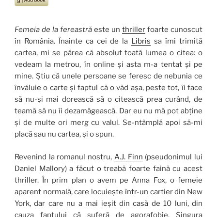
Femeia de la fereastră
este un
thriller
foarte cunoscut
în România. Înainte ca cei de la
Libris
sa îmi trimită
cartea, mi se părea că absolut toată lumea o citea: o
vedeam la metrou, în online și asta m-a tentat și pe
mine. Știu că unele persoane se feresc de nebunia ce
învăluie o carte și faptul că o văd așa, peste tot, îi face
să nu-și mai dorească să o citească prea curând, de
teamă să nu îi dezamăgească. Dar eu nu mă pot abține
și de multe ori merg cu valul. Se-ntâmplă apoi să-mi
placă sau nu cartea, și o spun.
Revenind la romanul nostru,
A.J. Finn
(pseudonimul lui
Daniel Mallory) a făcut o treabă foarte faină cu acest
thriller. În prim plan o avem pe Anna Fox, o femeie
aparent normală, care locuiește într-un cartier din New
York, dar care nu a mai ieșit din casă de 10 luni, din
cauza faptului că suferă de agorafobie. Singura