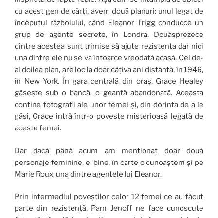
cu acest gen de cărți, avem două planuri: unul legat de
începutul războiului, când Eleanor Trigg conducce un
grup de agente secrete, în Londra. Douăsprezece
dintre acestea sunt trimise să ajute rezistența dar nici
una dintre ele nu se va întoarce vreodată acasă. Cel de-
al doilea plan, are loc la doar câțiva ani distanță, în 1946,
în New York. În gara centrală din oraș, Grace Healey
găsește sub o bancă, o geantă abandonată. Aceasta
conține fotografii ale unor femei și, din dorința de a le
găsi, Grace intră într-o poveste misterioasă legată de
aceste femei.
Dar dacă până acum am menționat doar două
personaje feminine, ei bine, în carte o cunoaștem și pe
Marie Roux, una dintre agentele lui Eleanor.
Prin intermediul poveștilor celor 12 femei ce au făcut
parte din rezistență, Pam Jenoff ne face cunoscute