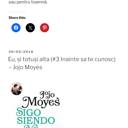
sau pentru toamnă.
Share this:
POSTED
30/05/2018
ON
Eu, și totuși alta (#3 Inainte sa te cunosc)
– Jojo Moyes