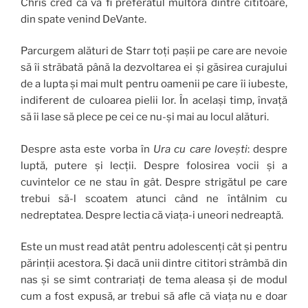
Chris cred că va fi preferatul multora dintre cititoare,
din spate venind DeVante.
Parcurgem alături de Starr toți pașii pe care are nevoie
să îi străbată până la dezvoltarea ei și găsirea curajului
de a lupta și mai mult pentru oamenii pe care îi iubeste,
indiferent de culoarea pielii lor. În același timp, învață
să îi lase să plece pe cei ce nu-și mai au locul alături.
Despre asta este vorba în
Ura cu care lovești
: despre
luptă, putere și lecții. Despre folosirea vocii și a
cuvintelor ce ne stau în gât. Despre strigătul pe care
trebui să-l scoatem atunci când ne întâlnim cu
nedreptatea. Despre lectia că viața-i uneori nedreaptă.
Este un must read atât pentru adolescenți cât și pentru
părinții acestora. Și dacă unii dintre cititori strâmbă din
nas și se simt contrariați de tema aleasa și de modul
cum a fost expusă, ar trebui să afle că viața nu e doar