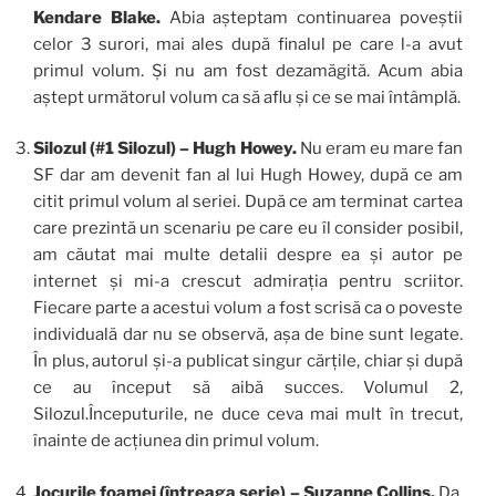
Kendare Blake.
Abia așteptam continuarea poveștii
celor 3 surori, mai ales după finalul pe care l-a avut
primul volum. Și nu am fost dezamăgită. Acum abia
aștept următorul volum ca să aflu și ce se mai întâmplă.
Silozul (#1 Silozul) – Hugh Howey.
Nu eram eu mare fan
SF dar am devenit fan al lui Hugh Howey, după ce am
citit primul volum al seriei. După ce am terminat cartea
care prezintă un scenariu pe care eu îl consider posibil,
am căutat mai multe detalii despre ea și autor pe
internet și mi-a crescut admirația pentru scriitor.
Fiecare parte a acestui volum a fost scrisă ca o poveste
individuală dar nu se observă, așa de bine sunt legate.
În plus, autorul și-a publicat singur cărțile, chiar și după
ce au început să aibă succes. Volumul 2,
Silozul.Începuturile, ne duce ceva mai mult în trecut,
înainte de acțiunea din primul volum.
Jocurile foamei (întreaga serie) – Suzanne Collins.
Da,