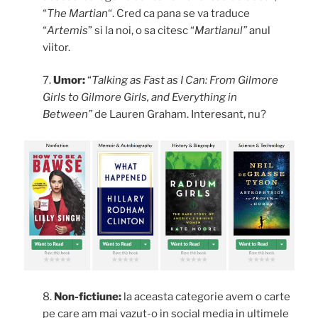
“
The Martian
“. Cred ca pana se va traduce
“
Artemis
” si la noi, o sa citesc “
Martianul”
anul
viitor.
7.
Umor:
“
Talking as Fast as I Can: From Gilmore
Girls to Gilmore Girls, and Everything in
Between”
de Lauren Graham. Interesant, nu?
8.
Non-fictiune:
la aceasta categorie avem o carte
pe care am mai vazut-o in social media in ultimele