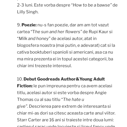
2-3 luni. Este vorba despre “
How to be a bawse”
de
Lilly Singh.
9.
Poezie:
nu-s fan poezie, dar am am tot vazut
cartea “T
he sun and her flowers”
de Rupi Kaur si
“
Milk and honey
” de acelasi autor, atat in
blogosfera noastra (mai putin, e adevarat) cat si la
cativa booktuberi spanioli si americani, asa ca nu
ma mira prezenta ei in topul acestei categorii, ba
chiar imi trezeste interesul.
10.
Debut Goodreads Author&Young Adult
Fiction:
le pun impreuna pentru ca avem acelasi
titlu, acelasi autor si este vorba despre Angie
Thomas cu al sau titlu “
The hate u
give”.
Descrierea pare extrem de interesanta si
chiar mi-as dori sa citesc aceasta carte anul viitor.
Starr Carter are 16 ani si traieste intre doua lumi:
cartierul sarac unde locuieste si liceul fancy unde