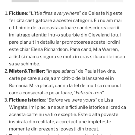
Fictiune
: “
Little fires everywhere
” de Celeste Ng este
fericita castigatoare a acestei categorii. Eu nu am mai
citit nimic de la aceasta autoare dar descrierea cartii
imi atrage atentia: Intr-o suburbie din Cleveland totul
pare planuit in detaliu iar promotoarea acestei ordini
este chiar Elena Richardson. Pana cand, Mia Warren,
artist si mama singura se muta in oras si lucrurile incep
sa se schimbe.
Mister&Thriller:
“
In ape adanci”
de Paula Hawkins,
carte pe care eu deja am citit-o de la lansarea ei in
Romania. Mi-a placut, dar nu la fel de mult ca romanul
care a consacrat-o pe autoare, “
Fata din tren
“.
Fictiune istorica
: “
Before we were yours”
de Lisa
Wingate. Imi plac la nebunie fictiunile istorice si cred ca
aceasta carte nu va fi o exceptie. Este o alta poveste
inspirata din realitate, a carei actiune impleteste
momente din prezent si povesti din trecut.