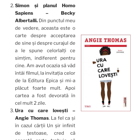
Simon și planul Homo
Sapiens – Becky
Albertalli.
Din punctul meu
de vedere, aceasta este o
carte despre acceptarea
de sine și despre curajul de
a le spune celorlalți ce
simțim, indiferent pentru
cine. Am avut ocazia să văd
întâi filmul, la invitația celor
de la Editura Epica și mi-a
plăcut foarte mult. Apoi
cartea a fost devorată în
cel mult 2 zile.
Ura cu care lovești –
Angie Thomas
. La fel ca și
în cazul cărții Un șir infinit
de țestoase, cred că