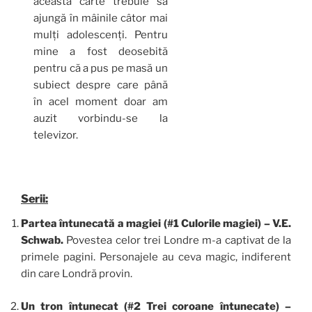
această carte trebuie să
ajungă în mâinile câtor mai
mulți adolescenți. Pentru
mine a fost deosebită
pentru că a pus pe masă un
subiect despre care până
în acel moment doar am
auzit vorbindu-se la
televizor.
Serii:
Partea întunecată a magiei (#1 Culorile magiei) – V.E.
Schwab.
Povestea celor trei Londre m-a captivat de la
primele pagini. Personajele au ceva magic, indiferent
din care Londră provin.
Un tron întunecat (#2 Trei coroane întunecate) –