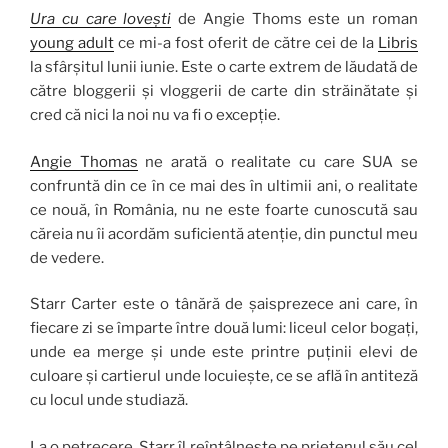
Ura cu care lovești
de Angie Thoms este un roman
young adult
ce mi-a fost oferit de către cei de la
Libris
la sfârșitul lunii iunie. Este o carte extrem de lăudată de
către bloggerii și vloggerii de carte din străinătate și
cred că nici la noi nu va fi o excepție.
Angie Thomas
ne arată o realitate cu care SUA se
confruntă din ce în ce mai des în ultimii ani, o realitate
ce nouă, în România, nu ne este foarte cunoscută sau
căreia nu îi acordăm suficientă atenție, din punctul meu
de vedere.
Starr Carter este o tânără de șaisprezece ani care, în
fiecare zi se împarte între două lumi: liceul celor bogați,
unde ea merge și unde este printre puținii elevi de
culoare și cartierul unde locuiește, ce se află în antiteză
cu locul unde studiază.
La o petrecere, Starr îl reîntâlnește pe prietenul său cel