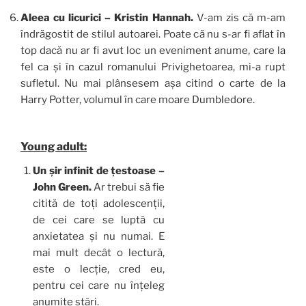
Aleea cu licurici – Kristin Hannah.
V-am zis că m-am
îndrăgostit de stilul autoarei. Poate că nu s-ar fi aflat în
top dacă nu ar fi avut loc un eveniment anume, care la
fel ca și în cazul romanului Privighetoarea, mi-a rupt
sufletul. Nu mai plânsesem așa citind o carte de la
Harry Potter, volumul în care moare Dumbledore.
Young adult:
Un șir infinit de țestoase –
John Green.
Ar trebui să fie
citită de toți adolescenții,
de cei care se luptă cu
anxietatea și nu numai. E
mai mult decât o lectură,
este o lecție, cred eu,
pentru cei care nu înțeleg
anumite stări.