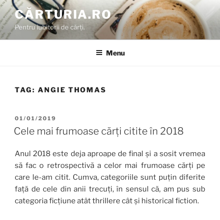
Skip
CĂRTURIA.RO
to
Pentru iubitorii de cărți.
content
Menu
TAG:
ANGIE THOMAS
POSTED
01/01/2019
ON
Cele mai frumoase cărți citite în 2018
Anul 2018 este deja aproape de final și a sosit vremea
să fac o retrospectivă a celor mai frumoase cărți pe
care le-am citit. Cumva, categoriile sunt puțin diferite
față de cele din anii trecuți, în sensul că, am pus sub
categoria ficțiune atât thrillere cât și historical fiction.