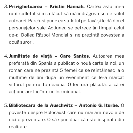
Privighetoarea – Kristin Hannah.
Cartea asta mi-a
rupt sufletul și m-a făcut să mă îndrăgostesc de stilul
autoarei. Parcă-și pune ea sufletul pe tavă și le dă din el
personajelor sale. Acțiunea se petrece ăn timpul celui
de-al Doilea Război Mondial și ne prezintă povestea a
două surori.
Jumătate de viață – Care Santos.
Autoarea mea
preferată din Spania a publicat o nouă carte la noi, un
roman care ne prezintă 5 femei ce se reîntâlnesc la o
mulțime de ani după un eveniment ce le-a marcat
viitorul pentru totdeauna. O lectură plăcută, a cărei
acțiune are loc într-un loc minunat.
Bibliotecara de la Auschwitz – Antonio G. Iturbe.
O
poveste despre Holocaust care nu mai are nevoie de
nici o prezentare. O să spun doar că este inspirată din
realitate.