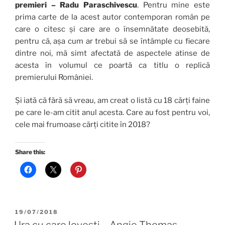
premieri – Radu Paraschivescu
. Pentru mine este
prima carte de la acest autor contemporan român pe
care o citesc și care are o însemnătate deosebită,
pentru că, așa cum ar trebui să se întâmple cu fiecare
dintre noi, mă simt afectată de aspectele atinse de
acesta în volumul ce poartă ca titlu o replică
premierului României.
Și iată că fără să vreau, am creat o listă cu 18 cărți faine
pe care le-am citit anul acesta. Care au fost pentru voi,
cele mai frumoase cărți citite în 2018?
Share this:
POSTED
19/07/2018
ON
Ura cu care lovesti – Angie Thomas