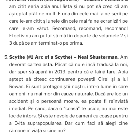
am citit seria abia anul ăsta și nu pot să cred că am
așteptat atât de mult. E una din cele mai faine serii pe
care le-am citit și unele din cele mai faine ecranizări pe
care le-am văzut. Recomand, recomand, recomand!
Efectiv nu am putut să mă țin departe de volumele 2 și
3 după ce am terminat-o pe prima.
Scythe (#1 Arc of a Scythe) – Neal Shusterman.
Am
devorat cartea asta. Păcat că nu e încă tradusă la noi,
dar sper să apară în 2019, pentru că e faină tare. Abia
aștept să citesc continuarea poveștii Cirei și a lui
Rowan. Ei sunt protagoniștii noștri, într-o lume în care
oamenii nu mai mor din cauze naturale. Dacă are loc un
accident și o persoană moare, ea poate fi reînviată
imediat. Pe când, dacă o “coasă” te ucide, nu mai este
loc de întors. Și este nevoie de oameni cu coase pentru
a Evita suprapopularea. Dar cum faci să alegi cine
rămâne în viață și cine nu?