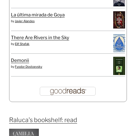
La última mirada de Goya
by
Javier Alandes
There Are Rivers in the Sky
by
Elif Shafak
Demonii
by
Fyodor Dostoevsky
Raluca's bookshelf: read