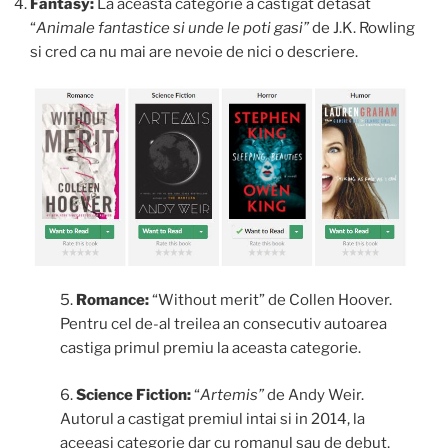
Fantasy:
La aceasta categorie a castigat detasat
“
Animale fantastice si unde le poti gasi”
de J.K. Rowling
si cred ca nu mai are nevoie de nici o descriere.
5.
Romance:
“Without merit” de Collen Hoover.
Pentru cel de-al treilea an consecutiv autoarea
castiga primul premiu la aceasta categorie.
6.
Science Fiction:
“
Artemis”
de Andy Weir.
Autorul a castigat premiul intai si in 2014, la
aceeasi categorie dar cu romanul sau de debut,