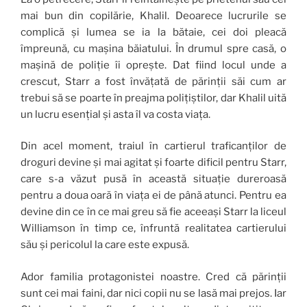
mai bun din copilărie, Khalil. Deoarece lucrurile se
complică și lumea se ia la bătaie, cei doi pleacă
împreună, cu mașina băiatului. În drumul spre casă, o
mașină de poliție îi oprește. Dat fiind locul unde a
crescut, Starr a fost învățată de părinții săi cum ar
trebui să se poarte în preajma polițiștilor, dar Khalil uită
un lucru esențial și asta îl va costa viața.
Din acel moment, traiul în cartierul traficanților de
droguri devine și mai agitat și foarte dificil pentru Starr,
care s-a văzut pusă în această situație dureroasă
pentru a doua oară în viața ei de până atunci. Pentru ea
devine din ce în ce mai greu să fie aceeași Starr la liceul
Williamson în timp ce, înfruntă realitatea cartierului
său și pericolul la care este expusă.
Ador familia protagonistei noastre. Cred că părinții
sunt cei mai faini, dar nici copii nu se lasă mai prejos. Iar