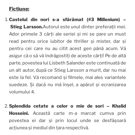
Ficțiune:
Castelul din nori s-a sfărâmat (#3 Millenium) –
Stieg Larsson.
Autorul este unul dinter preferații mei.
Ador primele 3 cărți ale seriei și mi se pare un must
read pentru orice iubitor de thriller și mister, dar și
pentru cei care nu au citit acest gen până acum. Vă
asigur că o să vă îndrăgostiți de aceste cărți! Pe de altă
parte, povestea lui Lisbeth Salander este continuată de
un alt autor, după ce Stieg Larsson a murit, dar nu mai
este la fel. Vă recomand și filmele, mai ales variantele
suedeze. Și dacă nu mă înșel, a apărut și ecranizarea
volumului 4.
Splendida cetate a celor o mie de sori – Khalid
Hosseini.
Această carte m-a marcat cumva prin
povestea ei dar și prin locul unde se desfășoară
acțiunea și mediul din țara respectivă.