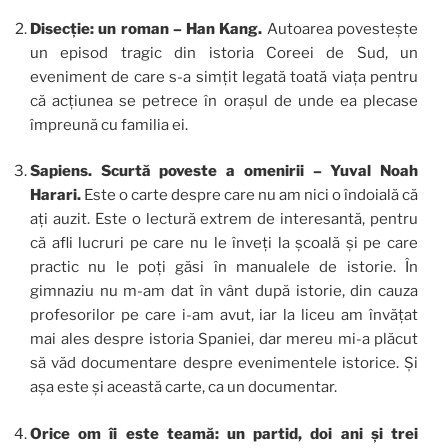
Disecție: un roman – Han Kang.
Autoarea povestește
un episod tragic din istoria Coreei de Sud, un
eveniment de care s-a simțit legată toată viața pentru
că acțiunea se petrece în orașul de unde ea plecase
împreună cu familia ei.
Sapiens. Scurtă poveste a omenirii – Yuval Noah
Harari.
Este o carte despre care nu am nici o îndoială că
ați auzit. Este o lectură extrem de interesantă, pentru
că afli lucruri pe care nu le înveți la școală și pe care
practic nu le poți găsi în manualele de istorie. În
gimnaziu nu m-am dat în vânt după istorie, din cauza
profesorilor pe care i-am avut, iar la liceu am învățat
mai ales despre istoria Spaniei, dar mereu mi-a plăcut
să văd documentare despre evenimentele istorice. Și
așa este și această carte, ca un documentar.
Orice om îi este teamă: un partid, doi ani și trei