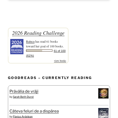
2026 Reading Challenge
Raluca
has read 61 books
toward her goal of 100 books.
61 of 100
(61%)
view books
GOODREADS – CURRENTLY READING
Prăvălia de vrăji
by
Sarah Beth Durst
Câteva feluri de a dispărea
by
Flavius Ardelean