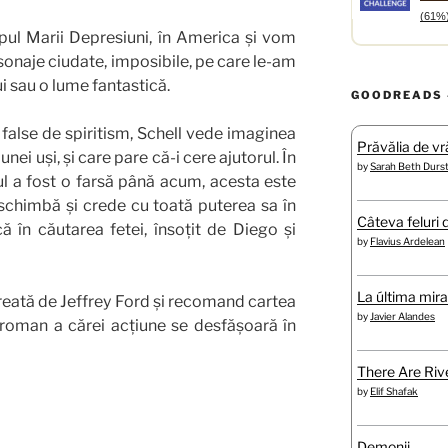
(61%
pul Marii Depresiuni, în America și vom
naje ciudate, imposibile, pe care le-am
ui sau o lume fantastică.
GOODREADS 
e false de spiritism, Schell vede imaginea
Prăvălia de vră
unei uși, și care pare că-i cere ajutorul. În
by
Sarah Beth Durs
tul a fost o farsă până acum, acesta este
schimbă și crede cu toată puterea sa în
Câteva feluri 
 în căutarea fetei, însoțit de Diego și
by
Flavius Ardelean
La última mir
reată de Jeffrey Ford și recomand cartea
by
Javier Alandes
 roman a cărei acțiune se desfășoară în
There Are Rive
by
Elif Shafak
Demonii