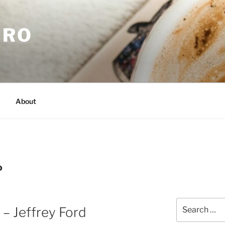
.RO
About
D
Search
s – Jeffrey Ford
for: