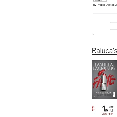
by
Fyodor Dostoev
Raluca's