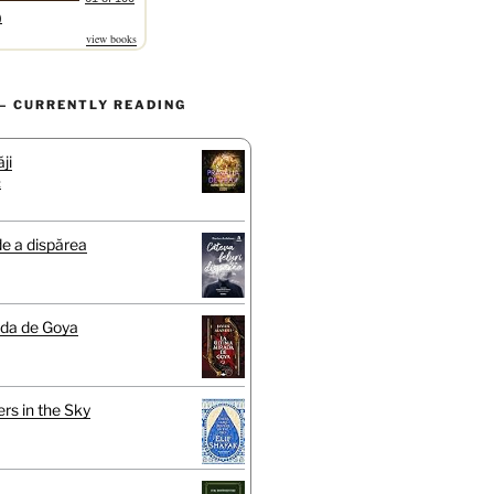
)
view books
– CURRENTLY READING
ji
t
de a dispărea
ada de Goya
rs in the Sky