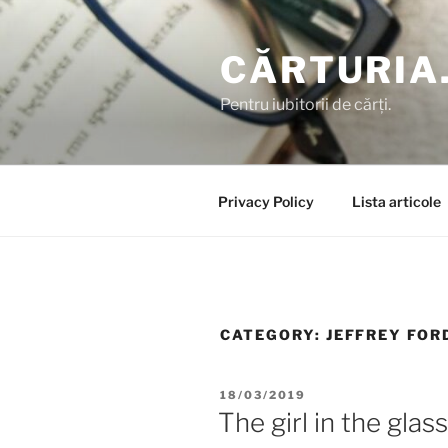
Skip
to
CĂRTURIA
content
Pentru iubitorii de cărți.
Privacy Policy
Lista articole
CATEGORY:
JEFFREY FOR
POSTED
18/03/2019
ON
The girl in the glas