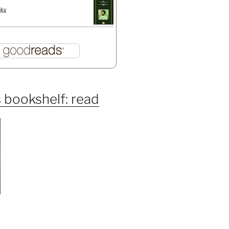
sky
 bookshelf: read