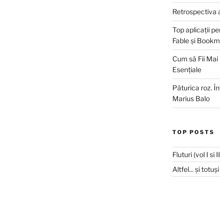
Retrospectiva 
Top aplicații pe
Fable și Bookm
Cum să Fii Mai
Esențiale
Păturica roz. Î
Marius Balo
TOP POSTS
Fluturi (vol I si 
Altfel... și totu