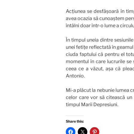
Acțiunea se desfășoară în tim
avea ocazia să cunoaștem perso
întâlni doar într-o lume a circul
În timpul uneia dintre sesiunil
unei fetițe reflectată în geamul 
ciuda faptului că pentru el to
momentul în care lucrurile se 
ceea ce a văzut, așa că pleacă
Antonio.
Mi-a plăcut la nebunie lumea c
celor care vor să citească un
timpul Marii Depresiuni.
Share this: