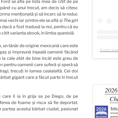
 Ford se afla pe lista mea de citit de pe
ând cu anul trecut, am decis să citesc
tforma menționată și să încerc să le reduc
ai vechi iar printre ele se află și
The girl
u dacă a fost tradusă la noi, pentru că eu
citit varianta ebook, în limba spaniolă.
go, un tânăr de origine mexicană care este
A post sha
ngaș și împreună înșeală oamenii făcând
e la cale atât de bine încât este greu de
țin pentru oamenii care suferă și speră să
agi, trecuți în lumea cealalaltă. Cei doi
bărbat gigant care a făcut parte în trecut
2026
 care îl ia în grija sa pe Diego, de pe
Ch
ferea de foame și risca să fie deportat.
Raluc
 partea acestui bărbat ciudat, pasionat
towar