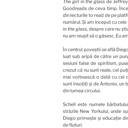
The girl in the glass
de Jeffrey
Goodreads de ceva timp. Încep
din lecturile to read de pe pla
numărul. Și am început cu cele m
in the glass
, despre care nu ști
nu am reușit să o găsesc. Eu am 
În centrul poveștii se află Die
luat sub aripă de către un pu
sesiuni false de spiritism, pus
crezut că nu sunt reale, cel pu
mai vorbească o dată cu cei dr
sunt însoțiți și de Antonio, un 
din lumea circului.
Schell este numele bărbatului
străzile New Yorkului, unde su
Diego primește și educație din
de fluturi.