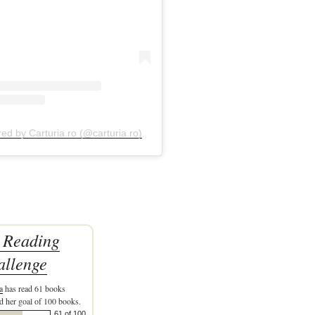
red by Carturia.ro (@carturia.ro)
 Reading
allenge
a
has read 61 books
d her goal of 100 books.
61 of 100