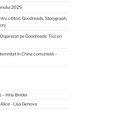
anului 2025
ntru cititori: Goodreads, Storygraph,
ory
 Organizat pe Goodreads: Trucuri
ntemnițat în China comunistă –
II) – Irina Binder
și Alice - Lisa Genova