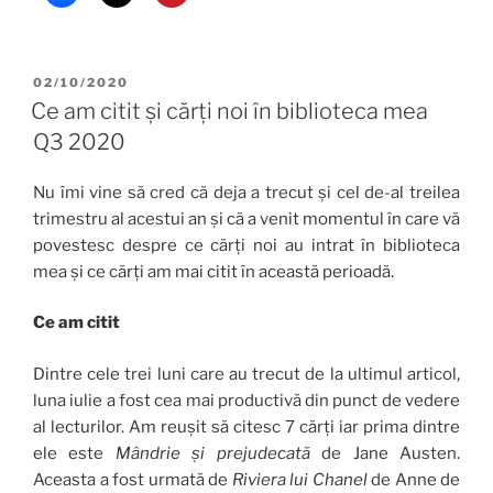
POSTED
02/10/2020
ON
Ce am citit și cărți noi în biblioteca mea
Q3 2020
Nu îmi vine să cred că deja a trecut și cel de-al treilea
trimestru al acestui an și că a venit momentul în care vă
povestesc despre ce cărți noi au intrat în biblioteca
mea și ce cărți am mai citit în această perioadă.
Ce am citit
Dintre cele trei luni care au trecut de la ultimul articol,
luna iulie a fost cea mai productivă din punct de vedere
al lecturilor. Am reușit să citesc 7 cărți iar prima dintre
ele este
Mândrie și prejudecată
de Jane Austen.
Aceasta a fost urmată de
Riviera lui Chanel
de Anne de