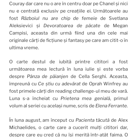
Couray dar care nu o are în centru doar pe Chanel și nici
nu e centrată exclusiv pe creațiile ei. Următoarele au
fost
Războiul nu are chip de femeie
de Svetlana
Aleksievici și
Devoratoarea de păcate
de Megan
Campisi, aceasta din urmă fiind una din cele mai
originale cărți de ficțiune și fantasy pe care am citit-o în
ultima vreme.
O carte destul de iubită printre cititori a fost
următoarea mea lectură în luna iulie și este vorba
despre
Pânza de păianjen
de Cella Serghi. Aceasta,
împreună cu
Ce știu cu adevărat
de Oprah Winfrey au
fost primele cărți din reading challenge-ul meu de vară.
Luna s-a încheiat cu
Prietena mea genială
, primul
volum al seriei cu același nume, scris de
Elena Ferrante.
În luna august, am început cu
Pacienta tăcută
de Alex
Michaelides
,
o carte care a cucerit mulți cititori dar,
despre care eu cred că nu își merită într-atât faima. O