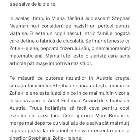
a se salva de la pieire.
În același timp, în Viena, tânărul adolescent Stephan
Neuman nu-i consideră pe naziști un pericol pentru
viața sa. El este un copil născut într-o familie bogată,
care deține o fabrică de ciocolată. Se împrietenește cu
Zofie-Helene, nepoata frizerului său, o nemaipomenită
matematiciană. Mama fetei este o ziaristă care scrie
articole pătimașe împotriva naziștilor.
Pe măsură ce puterea naziștilor în Austria crește,
situația familiei lui Stephan se înrăutățește, mama lui
Zofie-Helene este luată din ce în ce mai mult în vizor și
în scenă apare și Adolf Eichman. Auzind de situația din
Austria, Truus hotărăște să facă ceva pentru copii
evreilor din acea țară. Cere ajutorul Marii Britanii și
merge mai departe cu visul său de a salva cât mai mulți
copii va putea. Iar destinul ei se va intersecta cu cel al
tinerilor Stephan și Zofie-Helene.