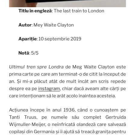
Titlu în engleză
:
The last train to London
Autor
: Mey Waite Clayton
Apariție
: 10 septembrie 2019
Notă
: 5/5
Ultimul tren spre Londra
de Meg Waite Clayton este
prima carte pe care am terminat-o de citit la început de
an. Și mi-a plăcut atât de mult încât am scris repede
despre ea pe
instagram
, chiar dacă aveam alte cărți pe
care intenționam să le arăt acolo înaintea acesteia.
Acțiunea începe în anul 1936, când o cunoaștem pe
Tanti Truus, pe numele său complet Gertruida
Wijmuller-Meijer, o neînfricată olandeză care salvează
copilași din Germania și îi ajută să treacă granița pentru