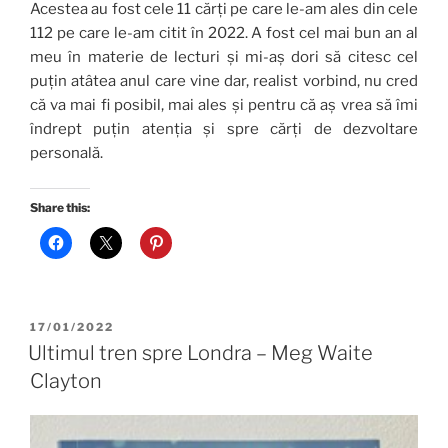
Acestea au fost cele 11 cărți pe care le-am ales din cele
112 pe care le-am citit în 2022. A fost cel mai bun an al
meu în materie de lecturi și mi-aș dori să citesc cel
puțin atâtea anul care vine dar, realist vorbind, nu cred
că va mai fi posibil, mai ales și pentru că aș vrea să îmi
îndrept puțin atenția și spre cărți de dezvoltare
personală.
Share this:
POSTED
17/01/2022
ON
Ultimul tren spre Londra – Meg Waite
Clayton