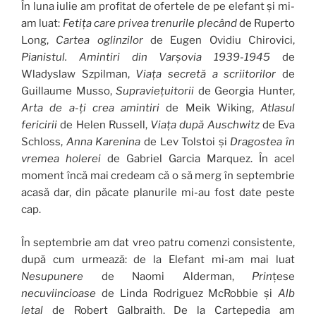
În luna iulie am profitat de ofertele de pe elefant și mi-
am luat:
Fetița care privea trenurile plecând
de Ruperto
Long,
Cartea oglinzilor
de Eugen Ovidiu Chirovici,
Pianistul. Amintiri din Varșovia
1939-1945
de
Wladyslaw Szpilman,
Viața secretă a scriitorilor
de
Guillaume Musso,
Supraviețuitorii
de Georgia Hunter,
Arta de a-ți crea amintiri
de Meik Wiking,
Atlasul
fericirii
de Helen Russell,
Viața după Auschwitz
de Eva
Schloss,
Anna Karenina
de Lev Tolstoi și
Dragostea în
vremea holerei
de Gabriel Garcia Marquez. În acel
moment încă mai credeam că o să merg în septembrie
acasă dar, din păcate planurile mi-au fost date peste
cap.
În septembrie am dat vreo patru comenzi consistente,
după cum urmează: de la Elefant mi-am mai luat
Nesupunere
de Naomi Alderman,
Prin
țese
necuviincioase
de Linda Rodriguez McRobbie și
Alb
letal
de Robert Galbraith. De la Cartepedia am