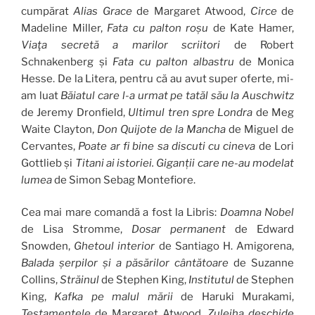
cumpărat
Alias Grace
de Margaret Atwood,
Circe
de
Madeline Miller,
Fata cu palton roșu
de Kate Hamer,
Viaţa secretă a marilor scriitori
de Robert
Schnakenberg și
Fata cu palton albastru
de Monica
Hesse. De la Litera, pentru că au avut super oferte, mi-
am luat
Băiatul care l-a urmat pe tatăl său la Auschwitz
de Jeremy Dronfield,
Ultimul tren spre Londra
de Meg
Waite Clayton,
Don Quijote de la Mancha
de Miguel de
Cervantes,
Poate ar fi bine sa discuti cu cineva
de Lori
Gottlieb și
Titani ai istoriei. Giganții care ne-au modelat
lumea
de Simon Sebag Montefiore.
Cea mai mare comandă a fost la Libris:
Doamna Nobel
de Lisa Stromme,
Dosar permanent
de Edward
Snowden,
Ghetoul interior
de Santiago H. Amigorena,
Balada șerpilor și a păsărilor cântătoare
de Suzanne
Collins,
Străinul
de Stephen King,
Institutul
de Stephen
King,
Kafka pe malul mării
de Haruki Murakami,
Testamentele
de Margaret Atwood,
Zuleiha deschide