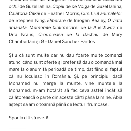
ochii
de Guzel Iahina,
Copiii de pe Volga
de Guzel Iahina,
Călătoria Cilkăi
de Heather Morris,
Cimitirul animalelor
de Stephen King,
Eliberare
de Imogen Kealey,
O viață
amânată. Memoriile bibliotecarei de la Auschwitz
de
Dita Kraus,
Croitoreasa de la Dachau
de Mary
Chamberlain și
G
– Daniel Sanchez Pardos
Știu că sunt multe dar nu dau foarte multe comenzi
atunci când sunt oferte și prefer să dau o comandă mai
mare la o anumită perioadă de timp, dat fiind și faptul
că nu locuiesc în România. Și, pe principiul dacă
Mohamed nu merge la munte, vine muntele la
Mohamed, m-am hotărât să fac ceva astfel încât să
călătorească o parte din aceste cărți până la mine. Abia
aștept să am o toamnă plină de lecturi frumoase.
Spor la citi să aveți!