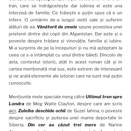
Iran, care se îndrăgostește dar iubirea ei este una
interzisă de familie. Ce trăiește e puțin spus că e un
infern. O urmărim de-a lungul vieții sale și suferim
alături de ea.
Vânătorii de zmeie
spune povestea unei
prietenii dintre doi copii din Afganistan. Dar este și o
poveste despre trădare și vinovăție, familie și iubire.
M-a surprins de pe la începuturi și nu mă așteptam la
ceea ce s-a întâmplat cu unul dintre băieți. Dincolo de
asta, contextul istoric, atât în acest roman cât și în
cartea menționată mai sus, este extrem de interesant
și ne arată elemente ale istoriei care ne sunt mai puțin
cunoscute.
Mențiunile mele speciale merg către
Ultimul tren spre
Londra
de Meg Waite Clayton, despre care am scris
aici
,
Zuleiha deschide ochii
de Guzel Iahina, o poveste
despre sacrificiu și puterea unei mame deportate în
Siberia,
Din cer au căzut trei mere
de Narine