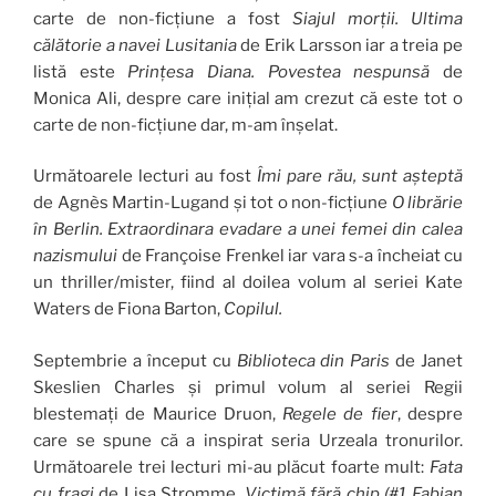
carte de non-ficțiune a fost
Siajul morții. Ultima
călătorie a navei Lusitania
de Erik Larsson iar a treia pe
listă este
Prințesa Diana. Povestea nespunsă
de
Monica Ali, despre care inițial am crezut că este tot o
carte de non-ficțiune dar, m-am înșelat.
Următoarele lecturi au fost
Îmi pare rău, sunt așteptă
de Agnès Martin-Lugand și tot o non-ficțiune
O librărie
în Berlin. Extraordinara evadare a unei femei din calea
nazismului
de Françoise Frenkel iar vara s-a încheiat cu
un thriller/mister, fiind al doilea volum al seriei Kate
Waters de Fiona Barton,
Copilul.
Septembrie a început cu
Biblioteca din Paris
de Janet
Skeslien Charles și primul volum al seriei Regii
blestemați de Maurice Druon,
Regele de fier
, despre
care se spune că a inspirat seria Urzeala tronurilor.
Următoarele trei lecturi mi-au plăcut foarte mult:
Fata
cu fragi
de Lisa Stromme,
Victimă fără chip (#1 Fabian