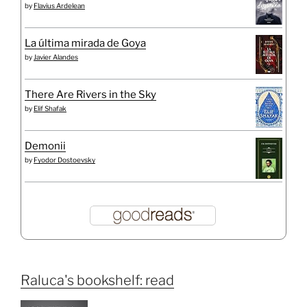
by
Flavius Ardelean
La última mirada de Goya
by
Javier Alandes
There Are Rivers in the Sky
by
Elif Shafak
Demonii
by
Fyodor Dostoevsky
Raluca's bookshelf: read