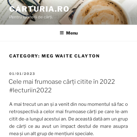
Skip
CĂRTURIA.RO
to
Pentru iubitorii de cărți.
content
Menu
CATEGORY:
MEG WAITE CLAYTON
POSTED
01/01/2023
ON
Cele mai frumoase cărți citite în 2022
#lecturiin2022
A mai trecut un an și a venit din nou momentul să fac o
retrospectivă a celor mai frumoase cărți pe care le-am
citit de-a lungul acestui an. De această dată am un grup
de cărți ce au avut un impact destul de mare asupra
mea și un alt grup de mențiuni speciale.