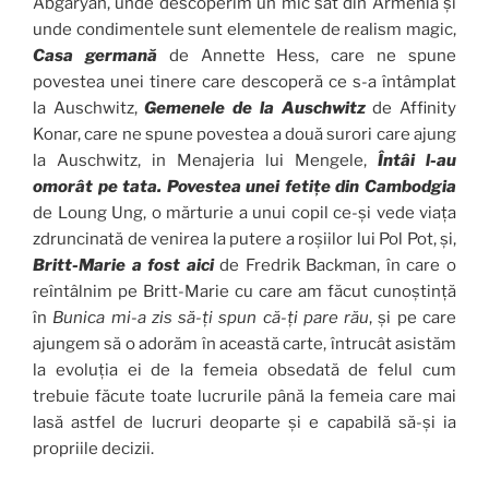
Abgaryan, unde descoperim un mic sat din Armenia și
unde condimentele sunt elementele de realism magic,
Casa germană
de Annette Hess, care ne spune
povestea unei tinere care descoperă ce s-a întâmplat
la Auschwitz,
Gemenele de la Auschwitz
de Affinity
Konar, care ne spune povestea a două surori care ajung
la Auschwitz, in Menajeria lui Mengele,
Întâi l-au
omorât pe tata. Povestea unei fetițe din Cambodgia
de Loung Ung, o mărturie a unui copil ce-și vede viața
zdruncinată de venirea la putere a roșiilor lui Pol Pot, și,
Britt-Marie a fost aici
de Fredrik Backman, în care o
reîntâlnim pe Britt-Marie cu care am făcut cunoștință
în
Bunica mi-a zis să-ți spun că-ți pare rău
, și pe care
ajungem să o adorăm în această carte, întrucât asistăm
la evoluția ei de la femeia obsedată de felul cum
trebuie făcute toate lucrurile până la femeia care mai
lasă astfel de lucruri deoparte și e capabilă să-și ia
propriile decizii.