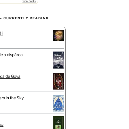
view books
– CURRENTLY READING
ji
t
de a dispărea
ada de Goya
rs in the Sky
sky