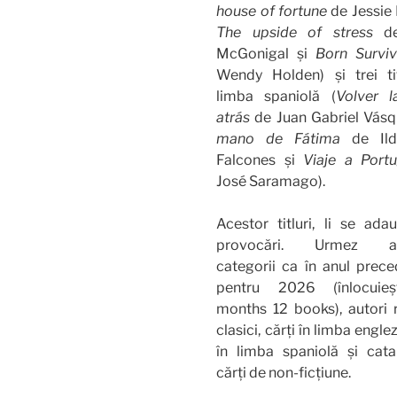
house of fortune
de Jessie 
The upside of stress
de
McGonigal și
Born Surviv
Wendy Holden) și trei tit
limba spaniolă (
Volver l
atrás
de Juan Gabriel Vásq
mano de Fátima
de Ild
Falcones și
Viaje a Portu
José Saramago).
Acestor titluri, li se ada
provocări. Urmez ac
categorii ca în anul prece
pentru 2026 (înlocuie
months 12 books), autori 
clasici, cărți în limba englez
în limba spaniolă și cata
cărți de non-ficțiune.