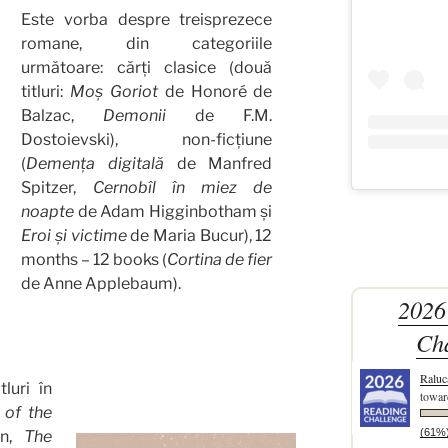
Este vorba despre treisprezece
romane, din categoriile
următoare: cărți clasice (două
titluri:
Moș Goriot
de Honoré de
Balzac,
Demonii
de F.M.
Dostoievski), non-ficțiune
(
Demența digitală
de Manfred
Spitzer,
Cernobîl în miez de
noapte
de Adam Higginbotham și
Eroi și victime
de Maria Bucur), 12
months – 12 books (
Cortina de fier
de Anne Applebaum).
2026
Ch
Raluc
luri în
towar
 of the
(61%
en,
The