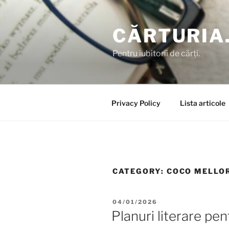
Skip
to
CĂRTURIA
content
Pentru iubitorii de cărți.
Privacy Policy
Lista articole
CATEGORY:
COCO MELLO
POSTED
04/01/2026
ON
Planuri literare pe