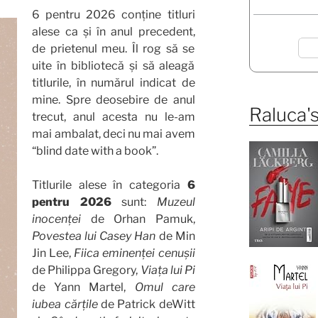
6 pentru 2026 conține titluri
alese ca și în anul precedent,
de prietenul meu. Îl rog să se
uite în bibliotecă și să aleagă
titlurile, în numărul indicat de
mine. Spre deosebire de anul
Raluca's
trecut, anul acesta nu le-am
mai ambalat, deci nu mai avem
“blind date with a book”.
Titlurile alese în categoria
6
pentru 2026
sunt:
Muzeul
inocenței
de Orhan Pamuk,
Povestea lui Casey Han
de Min
Jin Lee,
Fiica eminenței cenușii
de Philippa Gregory,
Viața lui Pi
de Yann Martel,
Omul care
iubea cărțile
de Patrick deWitt