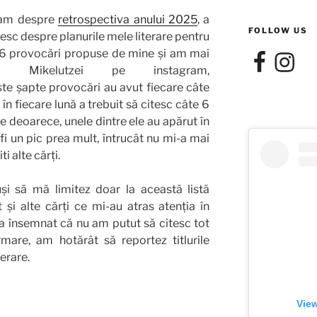
beam despre
retrospectiva anului 2025
, a
FOLLOW US
esc despre planurile mele literare pentru
 6 provocări propuse de mine și am mai
Facebook
Instagra
a Mikelutzei pe instagram,
e șapte provocări au avut fiecare câte
în fiecare lună a trebuit să citesc câte 6
e deoarece, unele dintre ele au apărut în
fi un pic prea mult, întrucât nu mi-a mai
ti alte cărți.
și să mă limitez doar la această listă
t și alte cărți ce mi-au atras atenția în
a a însemnat că nu am putut să citesc tot
are, am hotărât să reportez titlurile
erare.
View