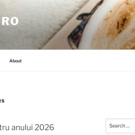
.RO
About
RS
Search
ntru anului 2026
for: