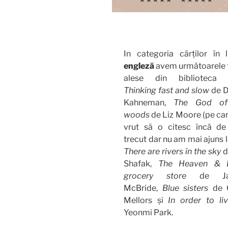
In categoria cărților în 
engleză
avem următoarele t
alese din biblioteca 
Thinking fast and slow
de D
Kahneman,
The God of
woods
de Liz Moore (pe ca
vrut să o citesc încă de
trecut dar nu am mai ajuns l
There are rivers în the sky
d
Shafak,
The Heaven & E
grocery store
de Ja
McBride,
Blue sisters
de 
Mellors și
In order to li
Yeonmi Park.