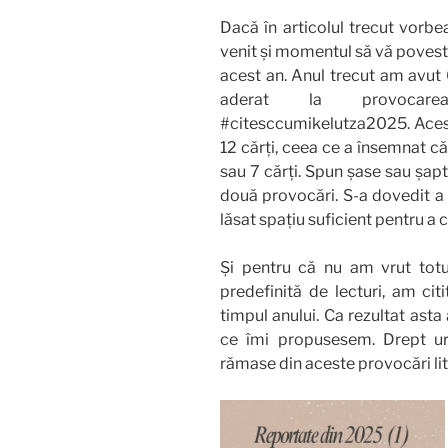
Dacă în articolul trecut vor
venit și momentul să vă povest
acest an. Anul trecut am avut
aderat la provocare
#citesccumikelutza2025. Acest
12 cărți, ceea ce a însemnat că 
sau 7 cărți. Spun șase sau șapt
două provocări. S-a dovedit a 
lăsat spațiu suficient pentru a ci
Și pentru că nu am vrut totu
predefinită de lecturi, am citi
timpul anului. Ca rezultat ast
ce îmi propusesem. Drept urm
rămase din aceste provocări lit