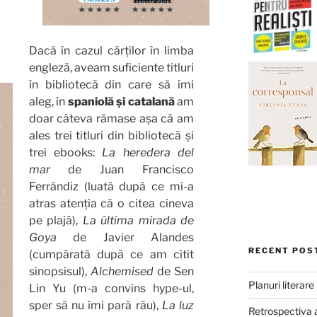
Dacă în cazul cărților în limba
engleză, aveam suficiente titluri
în bibliotecă din care să îmi
aleg, în
spaniolă și catalană
am
doar câteva rămase așa că am
ales trei titluri din bibliotecă și
trei ebooks:
La heredera del
mar
de Juan Francisco
Ferrándiz (luată după ce mi-a
atras atenția că o citea cineva
pe plajă),
La última mirada de
Goya
de Javier Alandes
RECENT POS
(cumpărată după ce am citit
sinopsisul),
Alchemised
de Sen
Planuri literar
Lin Yu (m-a convins hype-ul,
sper să nu îmi pară rău),
La luz
Retrospectiva 