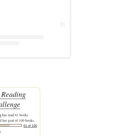
 Reading
allenge
a
has read 61 books
d her goal of 100 books.
61 of 100
)