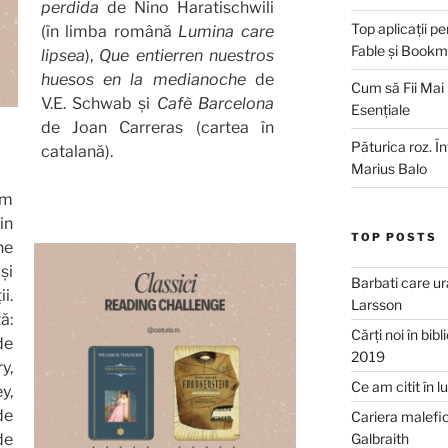
perdida
de Nino Haratischwili
Top aplicații pe
(în limba română
Lumina care
Fable și Bookm
lipsea
),
Que entierren nuestros
huesos en la medianoche
de
Cum să Fii Mai
V.E. Schwab și
Cafè Barcelona
Esențiale
de Joan Carreras (cartea în
Păturica roz. Î
catalană).
Marius Balo
am
in
TOP POSTS
ne
și
Barbati care ur
i.
Larsson
ă:
Cărți noi în bib
e
2019
y,
Ce am citit în 
y,
de
Cariera malefic
Galbraith
e