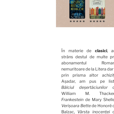
În materie de
clasici
, 
strâns destul de multe pr
abonamentul Roma
nemuritoare de la Litera dar 
prin prisma altor achiziți
Așadar, am pus pe list
Bâlciul deșertăciunilor
d
William M. Thacker
Frankestein
de Mary Shelle
Verișoara Bette
de Honoré 
Balzac,
Vârsta inocenței
d