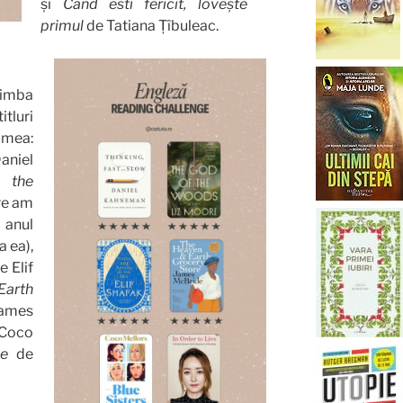
și
Când esti fericit, lovește
primul
de Tatiana Țîbuleac.
limba
itluri
mea:
aniel
 the
re am
 anul
a ea),
e Elif
arth
mes
Coco
ve
de