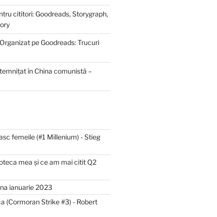
ntru cititori: Goodreads, Storygraph,
ory
 Organizat pe Goodreads: Trucuri
ntemnițat în China comunistă –
asc femeile (#1 Millenium) - Stieg
lioteca mea și ce am mai citit Q2
luna ianuarie 2023
a (Cormoran Strike #3) - Robert