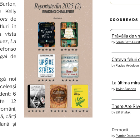
Burton,
 Kelly
ors
de
GOODREADS 
luri în
a vista
Prăvălia de vră
uez,
La
by
Sarah Beth Durs
efonso
gal
de
Câteva feluri 
by
Flavius Ardelean
ugă noi
La última mir
eleași
by
Javier Alandes
dent: 6
ște 12
There Are Rive
români,
by
Elif Shafak
ă, cărți
lană și
Demonii
by
Fyodor Dostoev